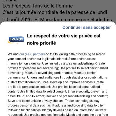
Les Français, fans de la flemme
C’est la journée mondiale de la paresse ce lundi
10 août 2026. Et Macadam a mené une étude très
Continuer sans accepter
sérieuse sur la question.
Le respect de votre vie privée est
notre priorité
We and
our (447) partners
do the following data processing based on
your consent and/or our legitimate interest: Store and/or access
information on a device; Use limited data to select advertising; Create
profiles for personalised advertising; Use profiles to select personalised
advertising; Measure advertising performance; Measure content
performance; Understand audiences through statistics or combinations
of data from different sources; Develop and improve services; Create
profiles to personalise content; Use profiles to select personalised
content; Use limited data to select content; Ensure security, prevent and
detect fraud, and fix errors; Deliver and present advertising and content;
Save and communicate privacy choices. These technologies may
process personal data such as IP address and browsing data to offer
following functionalities: Identify devices based on information actively
requested; Use precise geolocation data; Match and combine data from