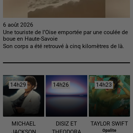
6 août 2026
Une touriste de l’Oise emportée par une coulée de
boue en Haute-Savoie
Son corps a été retrouvé à cinq kilomètres de là.
14h29
14h29
14h26
14h26
14h23
14h23
MICHAEL
DISIZ ET
TAYLOR SWIFT
Opalite
JACKSON
THEODORA