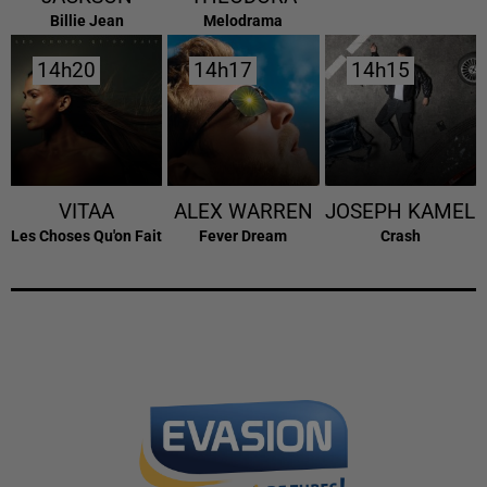
Billie Jean
Melodrama
14h20
14h20
14h17
14h17
14h15
14h15
VITAA
ALEX WARREN
JOSEPH KAMEL
Les Choses Qu'on Fait
Fever Dream
Crash