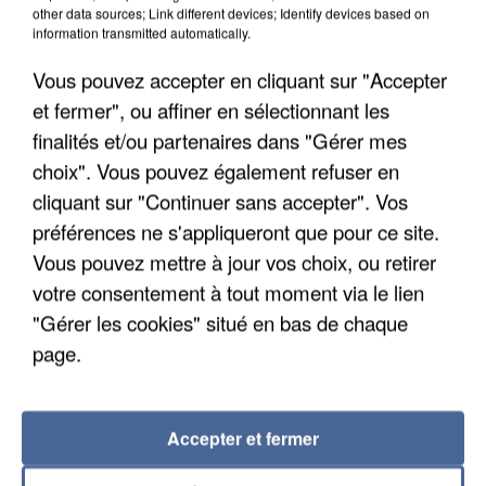
other data sources; Link different devices; Identify devices based on
9h00
information transmitted automatically.
Une nouvelle canicule va faire chauffer la France
cette semaine
Vous pouvez accepter en cliquant sur "Accepter
22 départements sont placés en vigilance orange
et fermer", ou affiner en sélectionnant les
dès ce lundi 10 août 2026.
finalités et/ou partenaires dans "Gérer mes
choix". Vous pouvez également refuser en
cliquant sur "Continuer sans accepter". Vos
préférences ne s'appliqueront que pour ce site.
Vous pouvez mettre à jour vos choix, ou retirer
votre consentement à tout moment via le lien
"Gérer les cookies" situé en bas de chaque
page.
Accepter et fermer