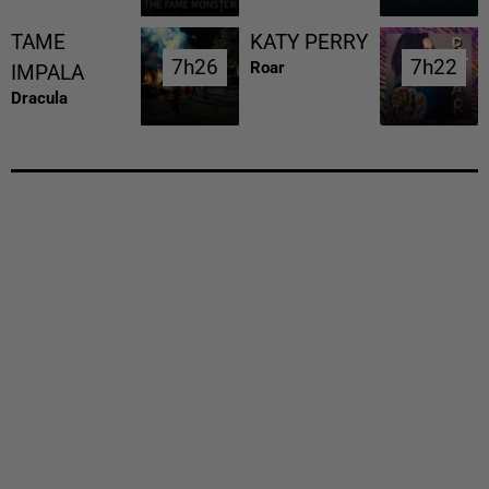
TAME
KATY PERRY
7h26
7h26
7h22
7h22
Roar
IMPALA
Dracula