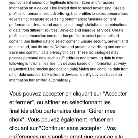
your consent and/or our legitimate interest: Store and/or access
information on a device; Use limited data to select advertising; Create
profiles for personalised advertising; Use profiles to select personalised
advertising; Measure advertising performance; Measure content
performance; Understand audiences through statistics or combinations
of data from different sources; Develop and improve services; Create
profiles to personalise content; Use profiles to select personalised
content; Use limited data to select content; Ensure security, prevent and
detect fraud, and fix errors; Deliver and present advertising and content;
Save and communicate privacy choices. These technologies may
process personal data such as IP address and browsing data to offer
following functionalities: Identify devices based on information actively
requested; Use precise geolocation data; Match and combine data from
other data sources; Link different devices; Identify devices based on
information transmitted automatically.
L’UN DES FONDATEURS SUPPOSÉS DE LA DZ
MAFIA INTERPELLÉ EN ALGÉRIE
Vous pouvez accepter en cliquant sur "Accepter
et fermer", ou affiner en sélectionnant les
finalités et/ou partenaires dans "Gérer mes
choix". Vous pouvez également refuser en
cliquant sur "Continuer sans accepter". Vos
préférences ne s'appliqueront que pour ce site.