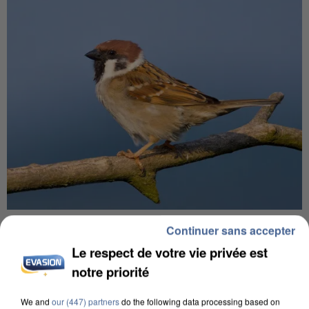
APRÈS TOUTES CES CANICULES, LES REFUGES
Continuer sans accepter
DE FAUNE SAUVAGE SONT...
Le respect de votre vie privée est
notre priorité
We and
our (447) partners
do the following data processing based on