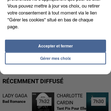
Vous pouvez mettre à jour vos choix, ou retirer
votre consentement à tout moment via le lien
"Gérer les cookies" situé en bas de chaque
page.
Accepter et fermer
UN SECOND CADRE DE LA DZ MAFIA
INTERPELLÉ EN ALGÉRIE
Gérer mes choix
RÉCEMMENT DIFFUSÉ
LADY GAGA
CHARLOTTE
7h32
7h32
7h30
7h30
Bad Romance
CARDIN
Tant Pis Pour Elle