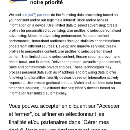
INCENDIES : L’ÎLE-DE-FRANCE LANCE UN ÉLAN
notre priorité
DE SOLIDARITÉ AVEC LES...
We and
our (447) partners
do the following data processing based on
your consent and/or our legitimate interest: Store and/or access
information on a device; Use limited data to select advertising; Create
profiles for personalised advertising; Use profiles to select personalised
advertising; Measure advertising performance; Measure content
performance; Understand audiences through statistics or combinations
of data from different sources; Develop and improve services; Create
profiles to personalise content; Use profiles to select personalised
content; Use limited data to select content; Ensure security, prevent and
detect fraud, and fix errors; Deliver and present advertising and content;
Save and communicate privacy choices. These technologies may
process personal data such as IP address and browsing data to offer
following functionalities: Identify devices based on information actively
requested; Use precise geolocation data; Match and combine data from
other data sources; Link different devices; Identify devices based on
information transmitted automatically.
Vous pouvez accepter en cliquant sur "Accepter
APRÈS TOUTES CES CANICULES, LES REFUGES
et fermer", ou affiner en sélectionnant les
DE FAUNE SAUVAGE SONT...
finalités et/ou partenaires dans "Gérer mes
choix". Vous pouvez également refuser en