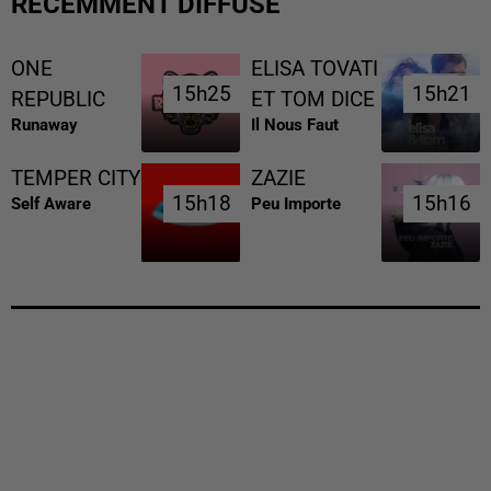
RÉCEMMENT DIFFUSÉ
ONE
ELISA TOVATI
15h25
15h25
15h21
15h21
REPUBLIC
ET TOM DICE
Runaway
Il Nous Faut
TEMPER CITY
ZAZIE
15h18
15h18
15h16
15h16
Self Aware
Peu Importe