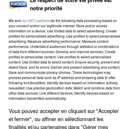
notre priorité
INCENDIES : L’ÎLE-DE-FRANCE LANCE UN ÉLAN
DE SOLIDARITÉ AVEC LES...
We and
our (447) partners
do the following data processing based on
your consent and/or our legitimate interest: Store and/or access
information on a device; Use limited data to select advertising; Create
profiles for personalised advertising; Use profiles to select personalised
advertising; Measure advertising performance; Measure content
performance; Understand audiences through statistics or combinations
of data from different sources; Develop and improve services; Create
profiles to personalise content; Use profiles to select personalised
content; Use limited data to select content; Ensure security, prevent and
detect fraud, and fix errors; Deliver and present advertising and content;
Save and communicate privacy choices. These technologies may
process personal data such as IP address and browsing data to offer
following functionalities: Identify devices based on information actively
requested; Use precise geolocation data; Match and combine data from
other data sources; Link different devices; Identify devices based on
information transmitted automatically.
Vous pouvez accepter en cliquant sur "Accepter
et fermer", ou affiner en sélectionnant les
APRÈS TOUTES CES CANICULES, LES REFUGES
DE FAUNE SAUVAGE SONT...
finalités et/ou partenaires dans "Gérer mes