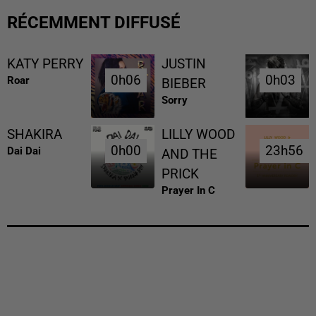
RÉCEMMENT DIFFUSÉ
KATY PERRY
JUSTIN
0h06
0h06
0h03
0h03
Roar
BIEBER
Sorry
SHAKIRA
LILLY WOOD
0h00
0h00
23h56
23h56
Dai Dai
AND THE
PRICK
Prayer In C