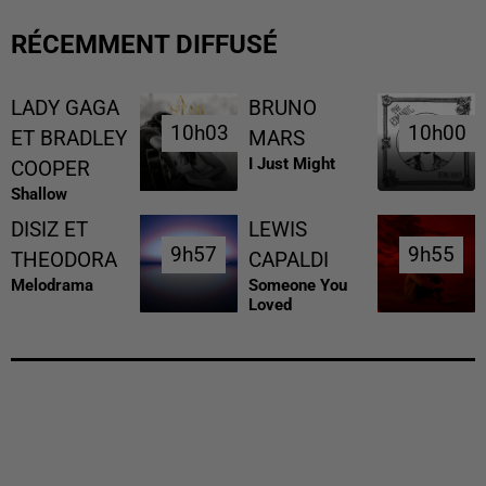
RÉCEMMENT DIFFUSÉ
LADY GAGA
BRUNO
10h03
10h03
10h00
10h00
ET BRADLEY
MARS
I Just Might
COOPER
Shallow
DISIZ ET
LEWIS
9h57
9h57
9h55
9h55
THEODORA
CAPALDI
Melodrama
Someone You
Loved