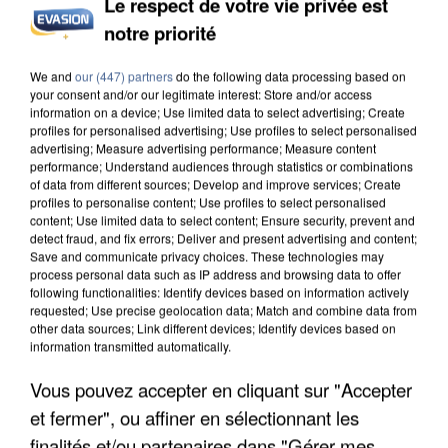
Le respect de votre vie privée est
notre priorité
INCENDIES : L’ÎLE-DE-FRANCE LANCE UN ÉLAN
DE SOLIDARITÉ AVEC LES...
We and
our (447) partners
do the following data processing based on
your consent and/or our legitimate interest: Store and/or access
information on a device; Use limited data to select advertising; Create
profiles for personalised advertising; Use profiles to select personalised
advertising; Measure advertising performance; Measure content
performance; Understand audiences through statistics or combinations
of data from different sources; Develop and improve services; Create
profiles to personalise content; Use profiles to select personalised
content; Use limited data to select content; Ensure security, prevent and
detect fraud, and fix errors; Deliver and present advertising and content;
Save and communicate privacy choices. These technologies may
process personal data such as IP address and browsing data to offer
following functionalities: Identify devices based on information actively
requested; Use precise geolocation data; Match and combine data from
other data sources; Link different devices; Identify devices based on
information transmitted automatically.
Vous pouvez accepter en cliquant sur "Accepter
et fermer", ou affiner en sélectionnant les
APRÈS TOUTES CES CANICULES, LES REFUGES
finalités et/ou partenaires dans "Gérer mes
DE FAUNE SAUVAGE SONT...