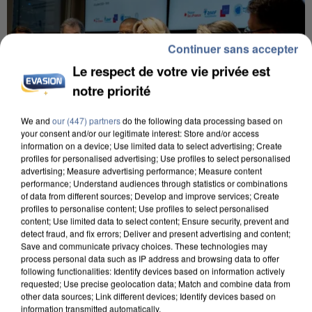
Continuer sans accepter
Le respect de votre vie privée est
notre priorité
We and
our (447) partners
do the following data processing based on
your consent and/or our legitimate interest: Store and/or access
information on a device; Use limited data to select advertising; Create
profiles for personalised advertising; Use profiles to select personalised
INCENDIES : L’ÎLE-DE-FRANCE LANCE UN ÉLAN
advertising; Measure advertising performance; Measure content
performance; Understand audiences through statistics or combinations
DE SOLIDARITÉ AVEC LES...
of data from different sources; Develop and improve services; Create
profiles to personalise content; Use profiles to select personalised
content; Use limited data to select content; Ensure security, prevent and
detect fraud, and fix errors; Deliver and present advertising and content;
Save and communicate privacy choices. These technologies may
process personal data such as IP address and browsing data to offer
following functionalities: Identify devices based on information actively
requested; Use precise geolocation data; Match and combine data from
other data sources; Link different devices; Identify devices based on
information transmitted automatically.