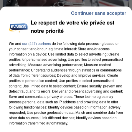
Continuer sans accepter
Le respect de votre vie privée est
notre priorité
We and
our (447) partners
do the following data processing based on
your consent and/or our legitimate interest: Store and/or access
information on a device; Use limited data to select advertising; Create
UN SECOND CADRE DE LA DZ MAFIA
profiles for personalised advertising; Use profiles to select personalised
INTERPELLÉ EN ALGÉRIE
advertising; Measure advertising performance; Measure content
performance; Understand audiences through statistics or combinations
of data from different sources; Develop and improve services; Create
profiles to personalise content; Use profiles to select personalised
content; Use limited data to select content; Ensure security, prevent and
detect fraud, and fix errors; Deliver and present advertising and content;
Save and communicate privacy choices. These technologies may
process personal data such as IP address and browsing data to offer
following functionalities: Identify devices based on information actively
requested; Use precise geolocation data; Match and combine data from
other data sources; Link different devices; Identify devices based on
information transmitted automatically.