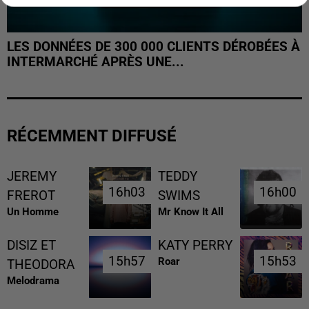
LES DONNÉES DE 300 000 CLIENTS DÉROBÉES À
INTERMARCHÉ APRÈS UNE...
RÉCEMMENT DIFFUSÉ
JEREMY
TEDDY
16h03
16h03
16h00
16h00
FREROT
SWIMS
Un Homme
Mr Know It All
DISIZ ET
KATY PERRY
15h57
15h57
15h53
15h53
Roar
THEODORA
Melodrama