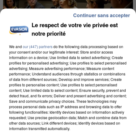
Continuer sans accepter
Le respect de votre vie privée est
notre priorité
We and
our (447) partners
do the following data processing based on
your consent and/or our legitimate interest: Store and/or access
information on a device; Use limited data to select advertising; Create
INCENDIES : L’ÎLE-DE-FRANCE LANCE UN ÉLAN
profiles for personalised advertising; Use profiles to select personalised
DE SOLIDARITÉ AVEC LES...
advertising; Measure advertising performance; Measure content
performance; Understand audiences through statistics or combinations
of data from different sources; Develop and improve services; Create
profiles to personalise content; Use profiles to select personalised
content; Use limited data to select content; Ensure security, prevent and
detect fraud, and fix errors; Deliver and present advertising and content;
Save and communicate privacy choices. These technologies may
process personal data such as IP address and browsing data to offer
following functionalities: Identify devices based on information actively
requested; Use precise geolocation data; Match and combine data from
other data sources; Link different devices; Identify devices based on
information transmitted automatically.