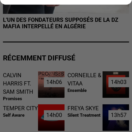
L’UN DES FONDATEURS SUPPOSÉS DE LA DZ
MAFIA INTERPELLÉ EN ALGÉRIE
RÉCEMMENT DIFFUSÉ
CALVIN
CORNEILLE &
14h06
14h06
14h03
14h03
HARRIS FT.
VITAA
Ensemble
SAM SMITH
Promises
TEMPER CITY
FREYA SKYE
14h00
14h00
13h57
13h57
Self Aware
Silent Treatment