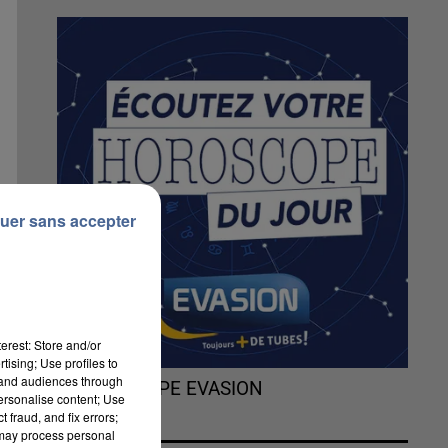
uer sans accepter
erest: Store and/or
tising; Use profiles to
tand audiences through
L'HOROSCOPE EVASION
personalise content; Use
 fraud, and fix errors;
 may process personal