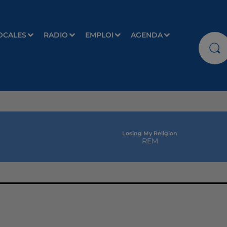
OCALES
RADIO
EMPLOI
AGENDA
Losing My Religion
REM