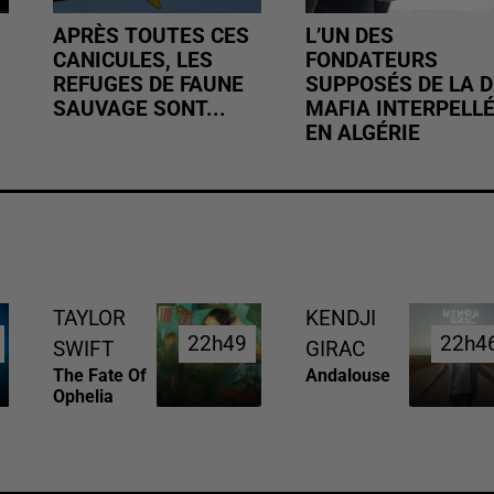
APRÈS TOUTES CES
L’UN DES
CANICULES, LES
FONDATEURS
REFUGES DE FAUNE
SUPPOSÉS DE LA D
SAUVAGE SONT...
MAFIA INTERPELL
EN ALGÉRIE
TAYLOR
KENDJI
22h49
22h49
22h4
22h4
SWIFT
GIRAC
The Fate Of
Andalouse
Ophelia