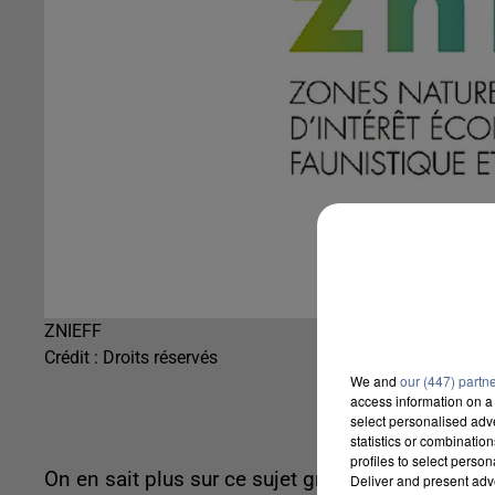
ZNIEFF
Crédit :
Droits réservés
We and
our (447) partn
access information on a 
select personalised ad
statistics or combinatio
profiles to select person
On en sait plus sur ce sujet grâce à l'Observatoire
Deliver and present adv