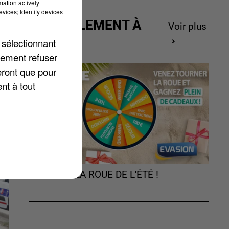
mation actively
vices; Identify devices
l
ACTUELLEMENT À
Voir plus
GAGNER
 sélectionnant
lement refuser
eront que pour
nt à tout
TOURNEZ LA ROUE DE L'ÉTÉ !