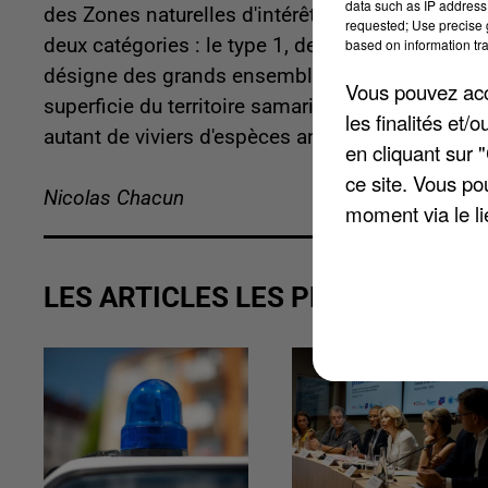
data such as IP address 
des
Zones naturelles d'intérêt ecologique faunis
requested; Use precise g
deux catégories : le type 1, des secteurs de gran
based on information tra
désigne des grands ensembles naturels riches et
Vous pouvez acce
superficie du territoire samarien compte ainsi 1
les finalités et
autant de viviers d'espèces animales ou végétal
en cliquant sur 
ce site. Vous po
Nicolas Chacun
moment via le li
LES ARTICLES LES PLUS VUS