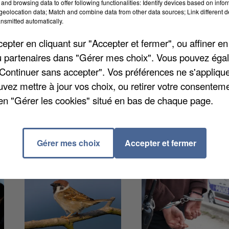
and browsing data to offer following functionalities: Identify devices based on infor
tique et floristique (ZNIEFF). Elles sont partagées en
eolocation data; Match and combine data from other data sources; Link different de
d intérêt biologique ou écologique. Quant au type 2, i
nsmitted automatically.
 peu modifiés, offrant un potentiel important. La
pter en cliquant sur "Accepter et fermer", ou affiner en
0,3% de zones de type 1, et 11,9% de type 2, qui sont
/ou partenaires dans "Gérer mes choix". Vous pouvez éga
es.
"Continuer sans accepter". Vos préférences ne s'appliqu
uvez mettre à jour vos choix, ou retirer votre consenteme
en "Gérer les cookies" situé en bas de chaque page.
Gérer mes choix
Accepter et fermer