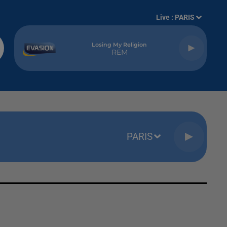
Live :
PARIS
Losing My Religion
REM
PARIS