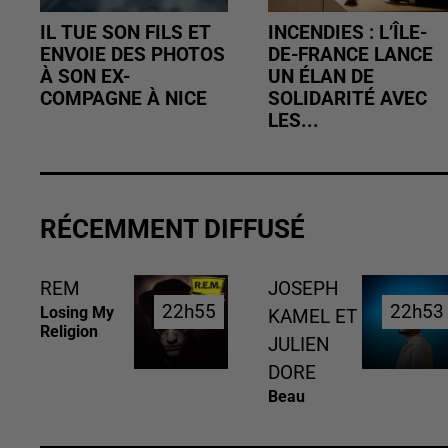
IL TUE SON FILS ET
INCENDIES : L’ÎLE-
ENVOIE DES PHOTOS
DE-FRANCE LANCE
À SON EX-
UN ÉLAN DE
COMPAGNE À NICE
SOLIDARITÉ AVEC
LES...
RÉCEMMENT DIFFUSÉ
REM
JOSEPH
22h55
22h55
22h53
22h53
Losing My
KAMEL ET
Religion
JULIEN
DORE
Beau