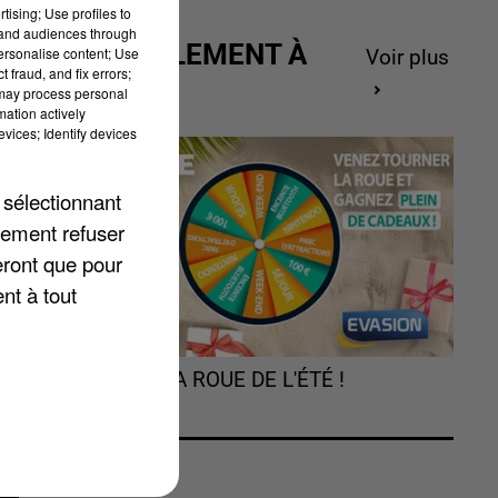
tising; Use profiles to
tand audiences through
ACTUELLEMENT À
personalise content; Use
Voir plus
 fraud, and fix errors;
GAGNER
 may process personal
mation actively
vices; Identify devices
 sélectionnant
lement refuser
eront que pour
nt à tout
s
TOURNEZ LA ROUE DE L'ÉTÉ !