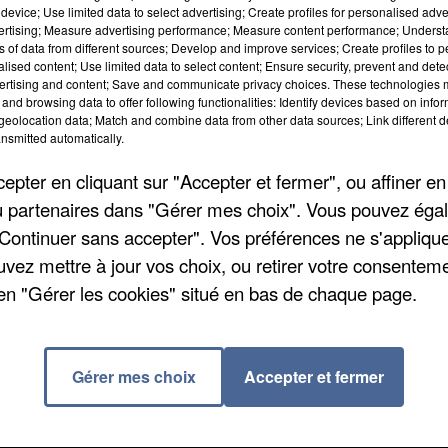
device; Use limited data to select advertising; Create profiles for personalised adver
vertising; Measure advertising performance; Measure content performance; Unders
ns of data from different sources; Develop and improve services; Create profiles to 
alised content; Use limited data to select content; Ensure security, prevent and detect
ertising and content; Save and communicate privacy choices. These technologies
and browsing data to offer following functionalities: Identify devices based on infor
eolocation data; Match and combine data from other data sources; Link different de
nsmitted automatically.
pter en cliquant sur "Accepter et fermer", ou affiner en
/ou partenaires dans "Gérer mes choix". Vous pouvez éga
"Continuer sans accepter". Vos préférences ne s'appliqu
uvez mettre à jour vos choix, ou retirer votre consenteme
nternautes … et en faire sourire plus d'un. Le club de
en "Gérer les cookies" situé en bas de chaque page.
é-Alais a récemment publié une affiche pas comme le
 nouvelles recrues. On y voit la question « Votre
 ? » avec en arrière plan le cockpit d'un avion
Gérer mes choix
Accepter et fermer
Vintage Academy et devenez un aviateur ! ».