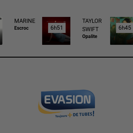
MARINE
TAYLOR
6h51
6h51
6h45
6h45
Escroc
SWIFT
Opalite