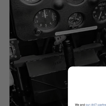
We and
our (447) partn