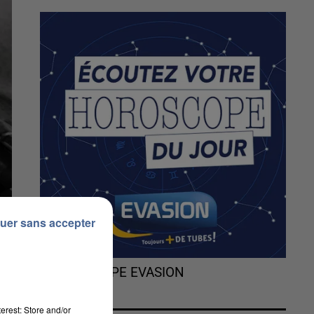
uer sans accepter
L'HOROSCOPE EVASION
erest: Store and/or