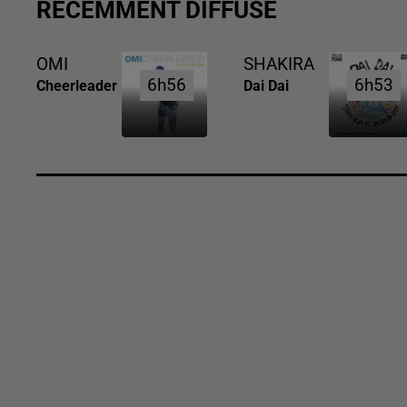
RÉCEMMENT DIFFUSÉ
OMI
SHAKIRA
6h56
6h56
6h53
6h53
Cheerleader
Dai Dai