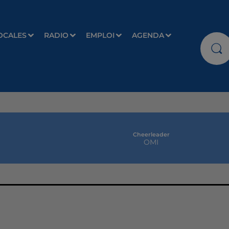
OCALES
RADIO
EMPLOI
AGENDA
Cheerleader
OMI