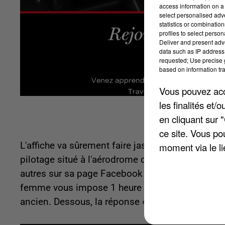
access information on a 
select personalised ad
statistics or combinatio
profiles to select person
Deliver and present adv
data such as IP address 
requested; Use precise g
based on information tra
Vous pouvez acce
les finalités et
en cliquant sur 
ce site. Vous po
L'affiche va sûrement faire jaser une partie des i
moment via le li
pilotage situé à l'aérodrome de Cerny – La Fert
autres sur sa page Facebook pour attirer à lui de
femme vous impose 1 heure de balai par week-end
ancien. Dessous, la réponse « Rejoignez l'Aero 