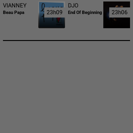
VIANNEY
DJO
23h09
23h09
23h06
23h06
Beau Papa
End Of Beginning