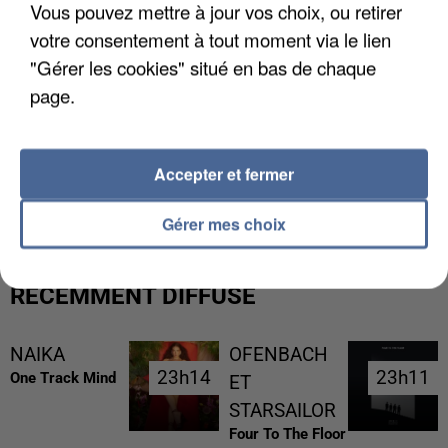
Vous pouvez mettre à jour vos choix, ou retirer
votre consentement à tout moment via le lien
"Gérer les cookies" situé en bas de chaque
page.
L’UN DES FONDATEURS SUPPOSÉS DE LA DZ
Accepter et fermer
MAFIA INTERPELLÉ EN ALGÉRIE
Gérer mes choix
RÉCEMMENT DIFFUSÉ
NAIKA
OFENBACH
23h14
23h14
23h11
23h11
One Track Mind
ET
STARSAILOR
Four To The Floor