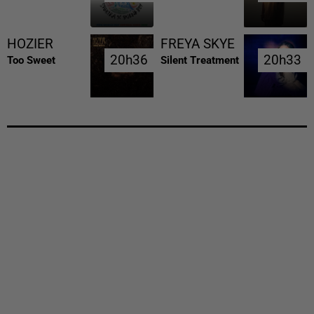
HOZIER
FREYA SKYE
20h36
20h36
20h33
20h33
Too Sweet
Silent Treatment