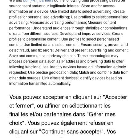
your consent and/or our legitimate interest: Store and/or access
information on a device; Use limited data to select advertising; Create
profiles for personalised advertising; Use profiles to select personalised
advertising; Measure advertising performance; Measure content
performance; Understand audiences through statistics or combinations
of data from different sources; Develop and improve services; Create
profiles to personalise content; Use profiles to select personalised
content; Use limited data to select content; Ensure security, prevent and
detect fraud, and fix errors; Deliver and present advertising and content;
Save and communicate privacy choices. These technologies may
process personal data such as IP address and browsing data to offer
following functionalities: Identify devices based on information actively
requested; Use precise geolocation data; Match and combine data from
other data sources; Link different devices; Identify devices based on
information transmitted automatically.
APRÈS TOUTES CES CANICULES, LES REFUGES
DE FAUNE SAUVAGE SONT...
Vous pouvez accepter en cliquant sur "Accepter
et fermer", ou affiner en sélectionnant les
finalités et/ou partenaires dans "Gérer mes
choix". Vous pouvez également refuser en
cliquant sur "Continuer sans accepter". Vos