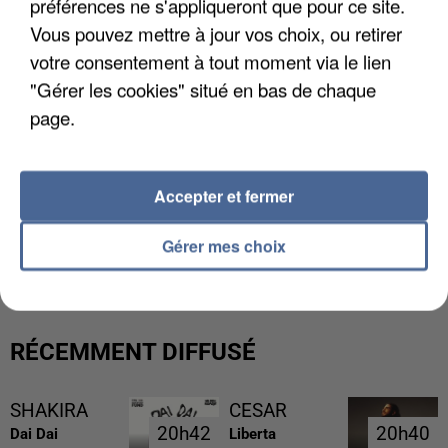
préférences ne s'appliqueront que pour ce site.
Vous pouvez mettre à jour vos choix, ou retirer
votre consentement à tout moment via le lien
"Gérer les cookies" situé en bas de chaque
page.
Accepter et fermer
L’UN DES FONDATEURS SUPPOSÉS DE LA DZ
MAFIA INTERPELLÉ EN ALGÉRIE
Gérer mes choix
RÉCEMMENT DIFFUSÉ
SHAKIRA
CESAR
20h42
20h42
20h40
20h40
Dai Dai
Liberta