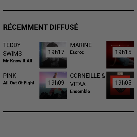
RÉCEMMENT DIFFUSÉ
TEDDY
MARINE
19h17
19h17
19h15
19h15
Escroc
SWIMS
Mr Know It All
PINK
CORNEILLE &
19h09
19h09
19h05
19h05
All Out Of Fight
VITAA
Ensemble