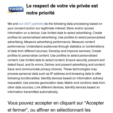
Le respect de votre vie privée est
notre priorité
L’UN DES FONDATEURS SUPPOSÉS DE LA DZ
We and
our (447) partners
do the following data processing based on
MAFIA INTERPELLÉ EN ALGÉRIE
your consent and/or our legitimate interest: Store and/or access
information on a device; Use limited data to select advertising; Create
profiles for personalised advertising; Use profiles to select personalised
advertising; Measure advertising performance; Measure content
performance; Understand audiences through statistics or combinations
of data from different sources; Develop and improve services; Create
profiles to personalise content; Use profiles to select personalised
content; Use limited data to select content; Ensure security, prevent and
detect fraud, and fix errors; Deliver and present advertising and content;
Save and communicate privacy choices. These technologies may
process personal data such as IP address and browsing data to offer
following functionalities: Identify devices based on information actively
requested; Use precise geolocation data; Match and combine data from
other data sources; Link different devices; Identify devices based on
information transmitted automatically.
Vous pouvez accepter en cliquant sur "Accepter
et fermer", ou affiner en sélectionnant les