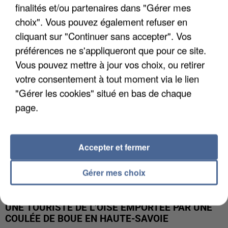
finalités et/ou partenaires dans "Gérer mes
UN SECOND CADRE DE LA DZ MAFIA
choix". Vous pouvez également refuser en
INTERPELLÉ EN ALGÉRIE
cliquant sur "Continuer sans accepter". Vos
préférences ne s'appliqueront que pour ce site.
Vous pouvez mettre à jour vos choix, ou retirer
votre consentement à tout moment via le lien
"Gérer les cookies" situé en bas de chaque
page.
Accepter et fermer
Gérer mes choix
UNE TOURISTE DE L’OISE EMPORTÉE PAR UNE
COULÉE DE BOUE EN HAUTE-SAVOIE