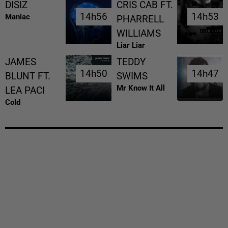
DISIZ
CRIS CAB FT.
14h56
14h56
14h53
14h53
Maniac
PHARRELL
WILLIAMS
Liar Liar
JAMES
TEDDY
14h50
14h50
14h47
14h47
BLUNT FT.
SWIMS
Mr Know It All
LEA PACI
Cold