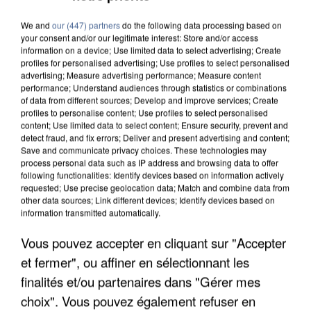
We and
our (447) partners
do the following data processing based on
your consent and/or our legitimate interest: Store and/or access
information on a device; Use limited data to select advertising; Create
profiles for personalised advertising; Use profiles to select personalised
advertising; Measure advertising performance; Measure content
performance; Understand audiences through statistics or combinations
of data from different sources; Develop and improve services; Create
profiles to personalise content; Use profiles to select personalised
content; Use limited data to select content; Ensure security, prevent and
detect fraud, and fix errors; Deliver and present advertising and content;
Save and communicate privacy choices. These technologies may
process personal data such as IP address and browsing data to offer
following functionalities: Identify devices based on information actively
requested; Use precise geolocation data; Match and combine data from
other data sources; Link different devices; Identify devices based on
information transmitted automatically.
UN SECOND CADRE DE LA DZ MAFIA
Vous pouvez accepter en cliquant sur "Accepter
INTERPELLÉ EN ALGÉRIE
et fermer", ou affiner en sélectionnant les
finalités et/ou partenaires dans "Gérer mes
choix". Vous pouvez également refuser en