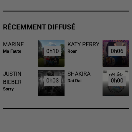
RÉCEMMENT DIFFUSÉ
MARINE
KATY PERRY
0h10
0h10
0h06
0h06
Ma Faute
Roar
JUSTIN
SHAKIRA
0h03
0h03
0h00
0h00
Dai Dai
BIEBER
Sorry