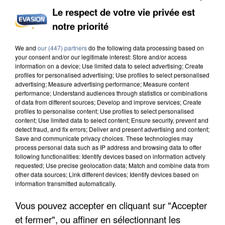
Le respect de votre vie privée est
notre priorité
INCENDIES : L’ÎLE-DE-FRANCE LANCE UN ÉLAN
We and
our (447) partners
do the following data processing based on
DE SOLIDARITÉ AVEC LES...
your consent and/or our legitimate interest: Store and/or access
information on a device; Use limited data to select advertising; Create
profiles for personalised advertising; Use profiles to select personalised
advertising; Measure advertising performance; Measure content
performance; Understand audiences through statistics or combinations
of data from different sources; Develop and improve services; Create
profiles to personalise content; Use profiles to select personalised
content; Use limited data to select content; Ensure security, prevent and
detect fraud, and fix errors; Deliver and present advertising and content;
Save and communicate privacy choices. These technologies may
process personal data such as IP address and browsing data to offer
following functionalities: Identify devices based on information actively
requested; Use precise geolocation data; Match and combine data from
other data sources; Link different devices; Identify devices based on
information transmitted automatically.
Vous pouvez accepter en cliquant sur "Accepter
et fermer", ou affiner en sélectionnant les