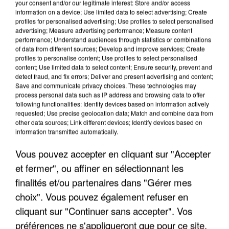
your consent and/or our legitimate interest: Store and/or access
information on a device; Use limited data to select advertising; Create
profiles for personalised advertising; Use profiles to select personalised
advertising; Measure advertising performance; Measure content
performance; Understand audiences through statistics or combinations
of data from different sources; Develop and improve services; Create
profiles to personalise content; Use profiles to select personalised
content; Use limited data to select content; Ensure security, prevent and
detect fraud, and fix errors; Deliver and present advertising and content;
Save and communicate privacy choices. These technologies may
process personal data such as IP address and browsing data to offer
following functionalities: Identify devices based on information actively
requested; Use precise geolocation data; Match and combine data from
other data sources; Link different devices; Identify devices based on
information transmitted automatically.
UNE TOURISTE DE L’OISE EMPORTÉE PAR UNE
COULÉE DE BOUE EN HAUTE-SAVOIE
Vous pouvez accepter en cliquant sur "Accepter
et fermer", ou affiner en sélectionnant les
finalités et/ou partenaires dans "Gérer mes
choix". Vous pouvez également refuser en
cliquant sur "Continuer sans accepter". Vos
préférences ne s'appliqueront que pour ce site.