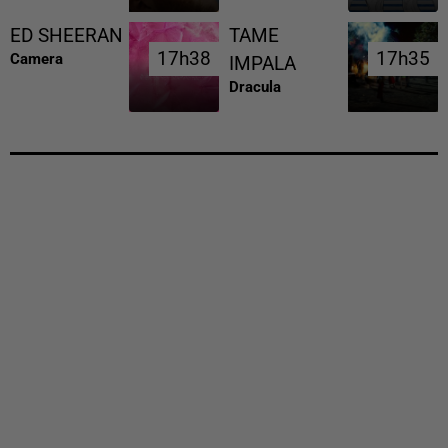
ED SHEERAN
TAME
17h38
17h38
17h35
17h35
Camera
IMPALA
Dracula