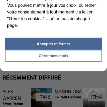
Vous pouvez mettre à jour vos choix, ou retirer
votre consentement à tout moment via le lien
"Gérer les cookies" situé en bas de chaque
page.
Accepter et fermer
LES DONNÉES DE 300 000 CLIENTS DÉROBÉES À
INTERMARCHÉ APRÈS UNE...
Gérer mes choix
RÉCEMMENT DIFFUSÉ
ALEX
MANON LISA
17h46
17h46
17h44
17h44
Le Petit Pecheur
WARREN
Fever Dream