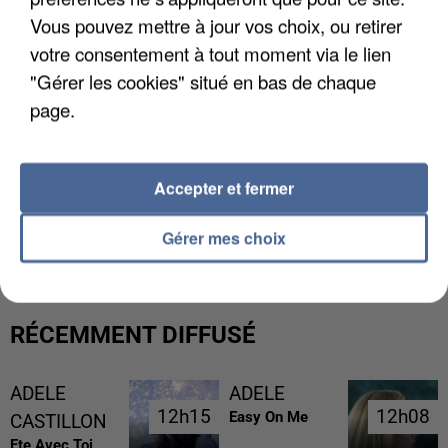
Vous pouvez mettre à jour vos choix, ou retirer
votre consentement à tout moment via le lien
"Gérer les cookies" situé en bas de chaque
page.
Accepter et fermer
GABRIEL ATTAL ET RAPHAËL GLUCKSMANN
VISÉS PAR DES INGÉRENCES...
Gérer mes choix
RÉCEMMENT DIFFUSÉ
ADELE
ADELE
12h15
12h15
12h08
12h08
Easy On Me
CASTILLON
Ete Avec Toi