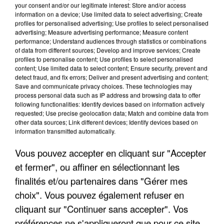
your consent and/or our legitimate interest: Store and/or access
information on a device; Use limited data to select advertising; Create
profiles for personalised advertising; Use profiles to select personalised
advertising; Measure advertising performance; Measure content
performance; Understand audiences through statistics or combinations
of data from different sources; Develop and improve services; Create
profiles to personalise content; Use profiles to select personalised
content; Use limited data to select content; Ensure security, prevent and
detect fraud, and fix errors; Deliver and present advertising and content;
Save and communicate privacy choices. These technologies may
process personal data such as IP address and browsing data to offer
following functionalities: Identify devices based on information actively
requested; Use precise geolocation data; Match and combine data from
other data sources; Link different devices; Identify devices based on
information transmitted automatically.
LES DONNÉES DE 300 000 CLIENTS DÉROBÉES À
INTERMARCHÉ APRÈS UNE...
Vous pouvez accepter en cliquant sur "Accepter
et fermer", ou affiner en sélectionnant les
finalités et/ou partenaires dans "Gérer mes
choix". Vous pouvez également refuser en
cliquant sur "Continuer sans accepter". Vos
préférences ne s'appliqueront que pour ce site.