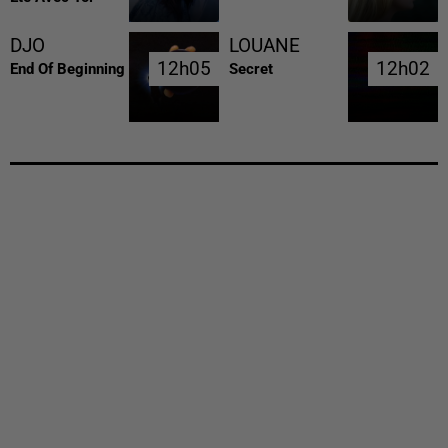
DJO
LOUANE
12h05
12h05
12h02
12h02
End Of Beginning
Secret