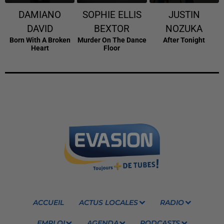
DAMIANO
SOPHIE ELLIS
JUSTIN
DAVID
BEXTOR
NOZUKA
Born With A Broken
Murder On The Dance
After Tonight
Heart
Floor
ACCUEIL
ACTUS LOCALES
RADIO
EMPLOI
AGENDA
PODCASTS