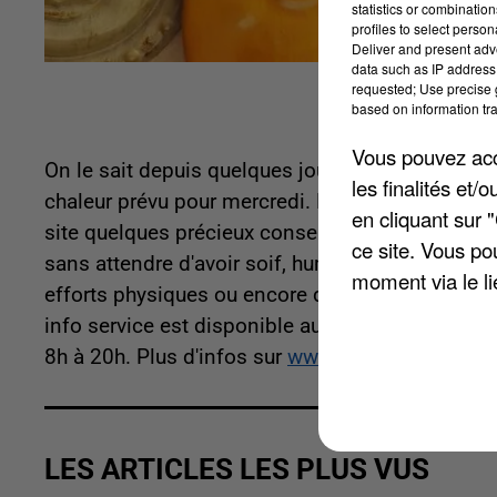
statistics or combinatio
profiles to select person
Deliver and present adv
data such as IP address 
requested; Use precise g
based on information tra
Vous pouvez acce
On le sait depuis quelques jours, le thermomètre
les finalités et
chaleur prévu pour mercredi. Pour contrer la can
en cliquant sur 
site quelques précieux conseils pour faire face a
ce site. Vous po
sans attendre d'avoir soif, humidifier son visage 
moment via le li
efforts physiques ou encore donner des nouvell
info service est disponible au 0 800 06 66 66, a
8h à 20h. Plus d'infos sur
www.oise.gouv.fr
.
LES ARTICLES LES PLUS VUS