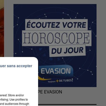
uer sans accepter
L'HOROSCOPE EVASION
erest: Store and/or
tising; Use profiles to
tand audiences through