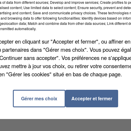
ns of data from different sources; Develop and improve services; Create profiles to 
alised content; Use limited data to select content; Ensure security, prevent and detect
ertising and content; Save and communicate privacy choices. These technologies
and browsing data to offer following functionalities: Identify devices based on infor
eolocation data; Match and combine data from other data sources; Link different de
nsmitted automatically.
pter en cliquant sur "Accepter et fermer", ou affiner en
 va sérieusement s'affoler dans l'Oise, avec un pic de
/ou partenaires dans "Gérer mes choix". Vous pouvez éga
icule, la préfecture du département a rappelé sur son
"Continuer sans accepter". Vos préférences ne s'appliqu
ux attaques du soleil : boire régulièrement de l'eau
uvez mettre à jour vos choix, ou retirer votre consenteme
et ses avants bras plusieurs fois par jour, éviter les
en "Gérer les cookies" situé en bas de chaque page.
es à ses proches.
La plateforme téléphonique Canicu
ppel gratuit depuis un poste fixe, du lundi au samedi 
Gérer mes choix
Accepter et fermer