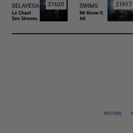
21h20
21h20
21h17
21h17
DELAVEGA
SWIMS
Le Chant
Mr Know It
Des Sirenes
All
ACCUEIL