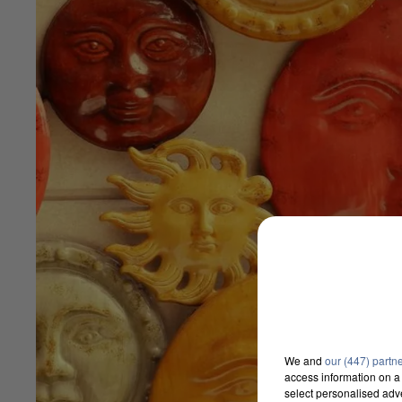
We and
our (447) partn
access information on a 
select personalised ad