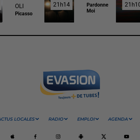
21h14
21h14
21h1
21h1
Pardonne
OLI
Moi
Picasso
ACTUS LOCALES
RADIO
EMPLOI
AGENDA