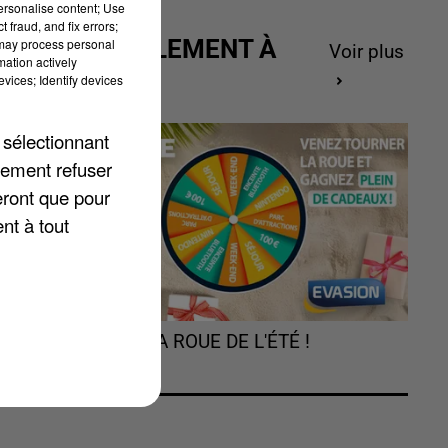
personalise content; Use
 fraud, and fix errors;
ACTUELLEMENT À
 may process personal
Voir plus
mation actively
GAGNER
vices; Identify devices
 sélectionnant
lement refuser
eront que pour
nt à tout
le
de
TOURNEZ LA ROUE DE L'ÉTÉ !