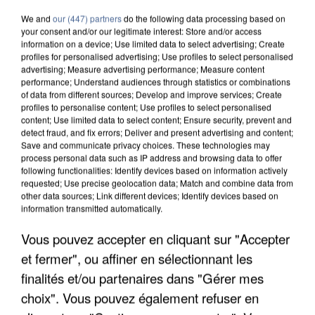
We and
our (447) partners
do the following data processing based on
your consent and/or our legitimate interest: Store and/or access
information on a device; Use limited data to select advertising; Create
profiles for personalised advertising; Use profiles to select personalised
advertising; Measure advertising performance; Measure content
performance; Understand audiences through statistics or combinations
of data from different sources; Develop and improve services; Create
profiles to personalise content; Use profiles to select personalised
content; Use limited data to select content; Ensure security, prevent and
detect fraud, and fix errors; Deliver and present advertising and content;
Save and communicate privacy choices. These technologies may
process personal data such as IP address and browsing data to offer
following functionalities: Identify devices based on information actively
requested; Use precise geolocation data; Match and combine data from
other data sources; Link different devices; Identify devices based on
APRÈS TOUTES CES CANICULES, LES REFUGES
information transmitted automatically.
DE FAUNE SAUVAGE SONT...
Vous pouvez accepter en cliquant sur "Accepter
et fermer", ou affiner en sélectionnant les
finalités et/ou partenaires dans "Gérer mes
choix". Vous pouvez également refuser en