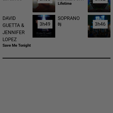
Lifetime
DAVID
SOPRANO
3h49
3h49
3h46
3h46
Dj
GUETTA &
JENNIFER
LOPEZ
Save Me Tonight