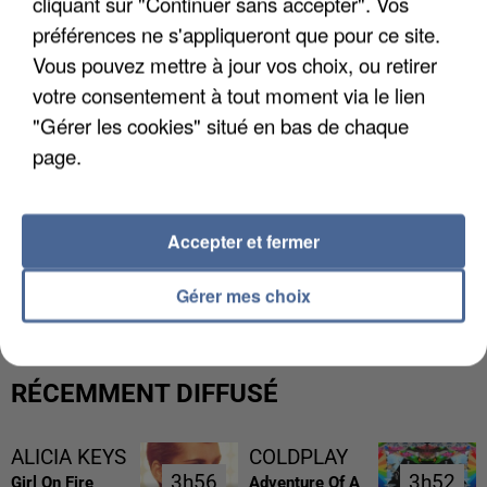
cliquant sur "Continuer sans accepter". Vos
préférences ne s'appliqueront que pour ce site.
Vous pouvez mettre à jour vos choix, ou retirer
votre consentement à tout moment via le lien
"Gérer les cookies" situé en bas de chaque
page.
Accepter et fermer
L’UN DES FONDATEURS SUPPOSÉS DE LA DZ
MAFIA INTERPELLÉ EN ALGÉRIE
Gérer mes choix
RÉCEMMENT DIFFUSÉ
ALICIA KEYS
COLDPLAY
3h56
3h56
3h52
3h52
Girl On Fire
Adventure Of A