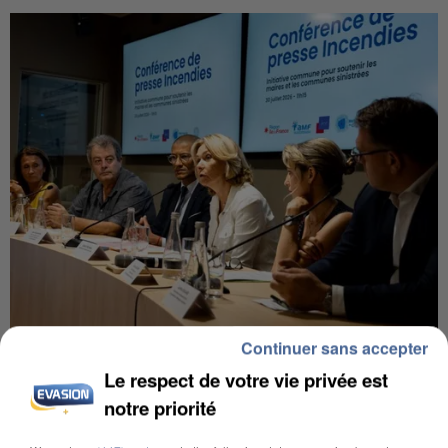
Continuer sans accepter
INCENDIES : L’ÎLE-DE-FRANCE LANCE UN ÉLAN
DE SOLIDARITÉ AVEC LES...
Le respect de votre vie privée est
notre priorité