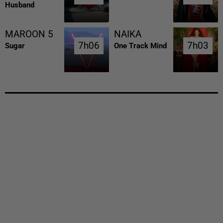
Husband
MAROON 5
NAIKA
7h06
7h06
7h03
7h03
Sugar
One Track Mind