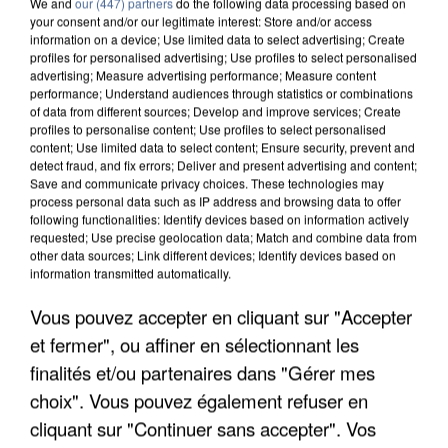
We and
our (447) partners
do the following data processing based on
your consent and/or our legitimate interest: Store and/or access
information on a device; Use limited data to select advertising; Create
profiles for personalised advertising; Use profiles to select personalised
advertising; Measure advertising performance; Measure content
performance; Understand audiences through statistics or combinations
of data from different sources; Develop and improve services; Create
profiles to personalise content; Use profiles to select personalised
content; Use limited data to select content; Ensure security, prevent and
detect fraud, and fix errors; Deliver and present advertising and content;
Save and communicate privacy choices. These technologies may
process personal data such as IP address and browsing data to offer
following functionalities: Identify devices based on information actively
requested; Use precise geolocation data; Match and combine data from
other data sources; Link different devices; Identify devices based on
information transmitted automatically.
APRÈS TOUTES CES CANICULES, LES REFUGES
DE FAUNE SAUVAGE SONT...
Vous pouvez accepter en cliquant sur "Accepter
et fermer", ou affiner en sélectionnant les
finalités et/ou partenaires dans "Gérer mes
choix". Vous pouvez également refuser en
cliquant sur "Continuer sans accepter". Vos