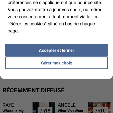
préférences ne s'appliqueront que pour ce site.
Vous pouvez mettre à jour vos choix, ou retirer
votre consentement à tout moment via le lien
"Gérer les cookies" situé en bas de chaque
page.
Accepter et fermer
L’UN DES FONDATEURS SUPPOSÉS DE LA DZ
Gérer mes choix
MAFIA INTERPELLÉ EN ALGÉRIE
RÉCEMMENT DIFFUSÉ
RAYE
ANGELE
7h18
7h18
7h10
7h10
Where Is My
What You Want