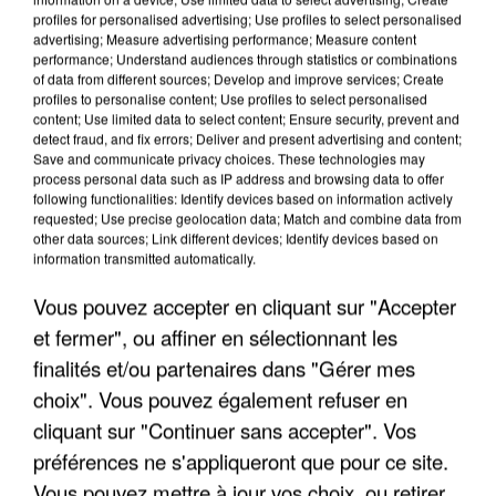
profiles for personalised advertising; Use profiles to select personalised
advertising; Measure advertising performance; Measure content
performance; Understand audiences through statistics or combinations
of data from different sources; Develop and improve services; Create
profiles to personalise content; Use profiles to select personalised
content; Use limited data to select content; Ensure security, prevent and
detect fraud, and fix errors; Deliver and present advertising and content;
Save and communicate privacy choices. These technologies may
process personal data such as IP address and browsing data to offer
following functionalities: Identify devices based on information actively
requested; Use precise geolocation data; Match and combine data from
APRÈS TOUTES CES CANICULES, LES REFUGES
other data sources; Link different devices; Identify devices based on
DE FAUNE SAUVAGE SONT...
information transmitted automatically.
Vous pouvez accepter en cliquant sur "Accepter
et fermer", ou affiner en sélectionnant les
finalités et/ou partenaires dans "Gérer mes
choix". Vous pouvez également refuser en
cliquant sur "Continuer sans accepter". Vos
préférences ne s'appliqueront que pour ce site.
Vous pouvez mettre à jour vos choix, ou retirer