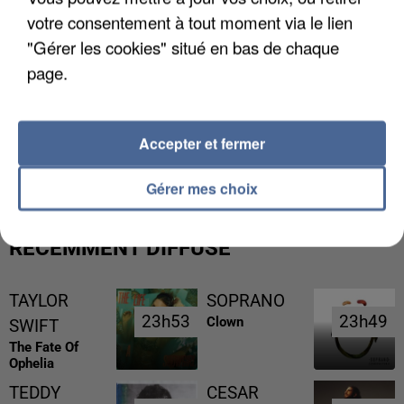
votre consentement à tout moment via le lien
"Gérer les cookies" situé en bas de chaque
page.
L’UN DES FONDATEURS SUPPOSÉS DE LA DZ
Accepter et fermer
MAFIA INTERPELLÉ EN ALGÉRIE
Gérer mes choix
RÉCEMMENT DIFFUSÉ
TAYLOR
SOPRANO
23h53
23h53
23h49
23h49
Clown
SWIFT
The Fate Of
Ophelia
TEDDY
CESAR