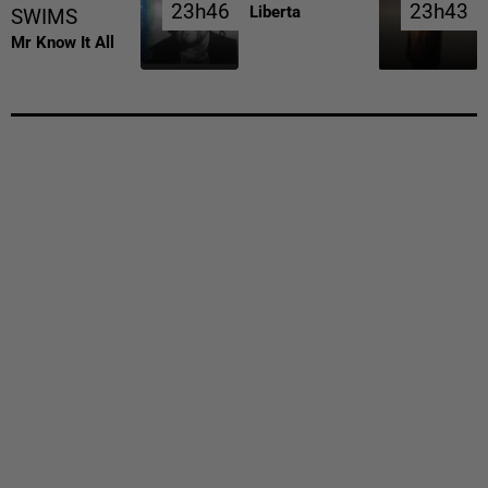
23h46
23h46
23h43
23h43
Liberta
SWIMS
Mr Know It All