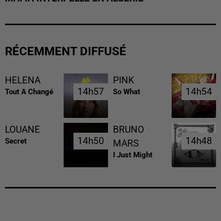
RÉCEMMENT DIFFUSÉ
HELENA
PINK
14h57
14h57
14h54
14h54
Tout A Changé
So What
LOUANE
BRUNO
14h50
14h50
14h48
14h48
Secret
MARS
I Just Might