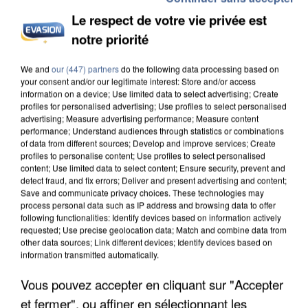
Le respect de votre vie privée est
notre priorité
INCENDIES : L’ÎLE-DE-FRANCE LANCE UN ÉLAN
We and
our (447) partners
do the following data processing based on
your consent and/or our legitimate interest: Store and/or access
DE SOLIDARITÉ AVEC LES...
information on a device; Use limited data to select advertising; Create
profiles for personalised advertising; Use profiles to select personalised
advertising; Measure advertising performance; Measure content
performance; Understand audiences through statistics or combinations
of data from different sources; Develop and improve services; Create
profiles to personalise content; Use profiles to select personalised
content; Use limited data to select content; Ensure security, prevent and
detect fraud, and fix errors; Deliver and present advertising and content;
Save and communicate privacy choices. These technologies may
process personal data such as IP address and browsing data to offer
following functionalities: Identify devices based on information actively
requested; Use precise geolocation data; Match and combine data from
other data sources; Link different devices; Identify devices based on
information transmitted automatically.
Vous pouvez accepter en cliquant sur "Accepter
et fermer", ou affiner en sélectionnant les