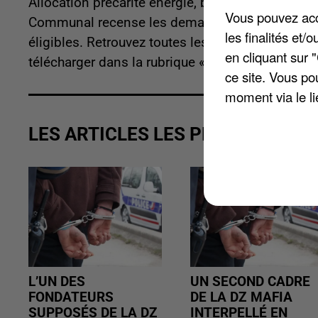
Allocation précarité énergie, bourse d'études, c
Vous pouvez acce
Communal recense les demandes d'aides facultat
les finalités et
éligibles. Retrouvez toutes les informations co
en cliquant sur 
télécharger dans la rubrique « Solidarité » sur le 
ce site. Vous po
moment via le li
LES ARTICLES LES PLUS VUS
L’UN DES
UN SECOND CADRE
FONDATEURS
DE LA DZ MAFIA
SUPPOSÉS DE LA DZ
INTERPELLÉ EN