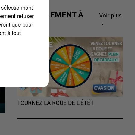
 sélectionnant
ACTUELLEMENT À
lement refuser
Voir plus
 à
GAGNER
eront que pour
nt à tout
TOURNEZ LA ROUE DE L'ÉTÉ !