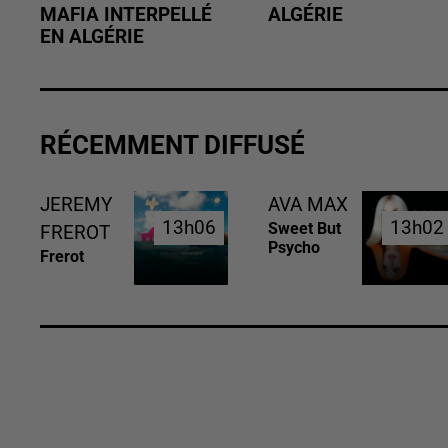
MAFIA INTERPELLÉ
ALGÉRIE
EN ALGÉRIE
RÉCEMMENT DIFFUSÉ
JEREMY
AVA MAX
13h06
13h06
13h02
13h02
Sweet But
FREROT
Psycho
Frerot