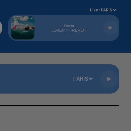
Live :
PARIS
Frerot
JEREMY FREROT
PARIS