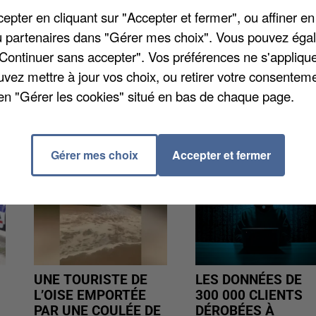
hèque-cadeau de Noël... En septembre, le Centre
pter en cliquant sur "Accepter et fermer", ou affiner en
ives qu'il accorde aux familles magnanvilloises
/ou partenaires dans "Gérer mes choix". Vous pouvez éga
ncernant ces aides ainsi que les dossiers de demande
"Continuer sans accepter". Vos préférences ne s'appliqu
site
www.magnanville.fr
.
uvez mettre à jour vos choix, ou retirer votre consenteme
en "Gérer les cookies" situé en bas de chaque page.
Gérer mes choix
Accepter et fermer
UNE TOURISTE DE
LES DONNÉES DE
L’OISE EMPORTÉE
300 000 CLIENTS
PAR UNE COULÉE DE
DÉROBÉES À