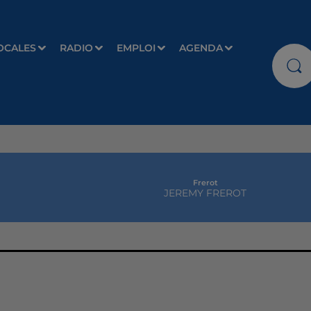
OCALES
RADIO
EMPLOI
AGENDA
Frerot
JEREMY FREROT