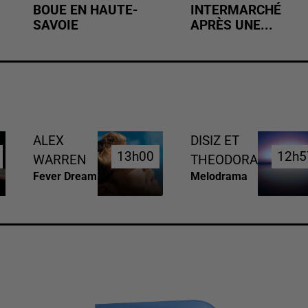
BOUE EN HAUTE-
INTERMARCHÉ
SAVOIE
APRÈS UNE...
ALEX
DISIZ ET
13h00
13h00
12h5
12h5
WARREN
THEODORA
Fever Dream
Melodrama