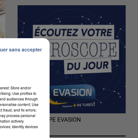
uer sans accepter
erest: Store and/or
tising; Use profiles to
tand audiences through
personalise content; Use
 fraud, and fix errors;
 may process personal
L'HOROSCOPE EVASION
mation actively
vices; Identify devices