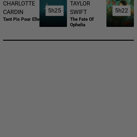
CHARLOTTE
TAYLOR
5h25
5h25
5h22
5h22
CARDIN
SWIFT
Tant Pis Pour Elle
The Fate Of
Ophelia