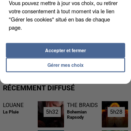
Vous pouvez mettre à jour vos choix, ou retirer
votre consentement à tout moment via le lien
"Gérer les cookies" situé en bas de chaque
page.
Accepter et fermer
L’UN DES FONDATEURS SUPPOSÉS DE LA DZ
MAFIA INTERPELLÉ EN ALGÉRIE
Gérer mes choix
RÉCEMMENT DIFFUSÉ
LOUANE
THE BRAIDS
5h32
5h32
5h28
5h28
La Pluie
Bohemian
Rapsody