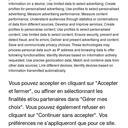
information on a device; Use limited data to select advertising; Create
profiles for personalised advertising; Use profiles to select personalised
advertising; Measure advertising performance; Measure content
performance; Understand audiences through statistics or combinations
of data from different sources; Develop and improve services; Create
profiles to personalise content; Use profiles to select personalised
content; Use limited data to select content; Ensure security, prevent and
detect fraud, and fix errors; Deliver and present advertising and content;
Save and communicate privacy choices. These technologies may
process personal data such as IP address and browsing data to offer
following functionalities: Identify devices based on information actively
requested; Use precise geolocation data; Match and combine data from
other data sources; Link different devices; Identify devices based on
APRÈS TOUTES CES CANICULES, LES REFUGES
information transmitted automatically.
DE FAUNE SAUVAGE SONT...
Vous pouvez accepter en cliquant sur "Accepter
et fermer", ou affiner en sélectionnant les
finalités et/ou partenaires dans "Gérer mes
choix". Vous pouvez également refuser en
cliquant sur "Continuer sans accepter". Vos
préférences ne s'appliqueront que pour ce site.