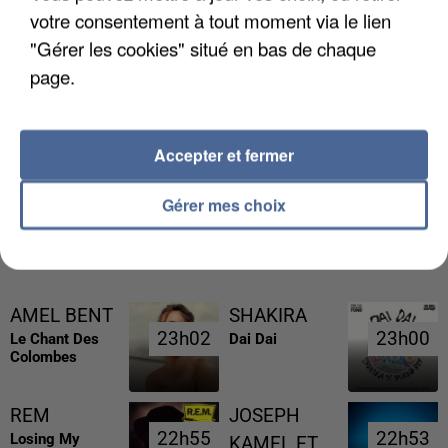
votre consentement à tout moment via le lien
"Gérer les cookies" situé en bas de chaque
page.
L’UN DES FONDATEURS SUPPOSÉS DE LA DZ
MAFIA INTERPELLÉ EN ALGÉRIE
Accepter et fermer
Gérer mes choix
RÉCEMMENT DIFFUSÉ
AMEL BENT
SHAKIRA
23h02
23h02
23h00
23h00
Le Chant Des
Dai Dai
Colombes
REM
JOSEPH
22h55
22h55
22h53
22h53
Losing My
KAMEL ET