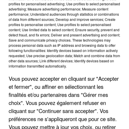
profiles for personalised advertising; Use profiles to select personalised
advertising; Measure advertising performance; Measure content
performance; Understand audiences through statistics or combinations
of data from different sources; Develop and improve services; Create
profiles to personalise content; Use profiles to select personalised
content; Use limited data to select content; Ensure security, prevent and
detect fraud, and fix errors; Deliver and present advertising and content;
Save and communicate privacy choices. These technologies may
process personal data such as IP address and browsing data to offer
following functionalities: Identify devices based on information actively
APRÈS TOUTES CES CANICULES, LES REFUGES
requested; Use precise geolocation data; Match and combine data from
DE FAUNE SAUVAGE SONT...
other data sources; Link different devices; Identify devices based on
information transmitted automatically.
Vous pouvez accepter en cliquant sur "Accepter
et fermer", ou affiner en sélectionnant les
finalités et/ou partenaires dans "Gérer mes
choix". Vous pouvez également refuser en
cliquant sur "Continuer sans accepter". Vos
préférences ne s'appliqueront que pour ce site.
Vous pouvez mettre à jour vos choix, ou retirer