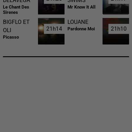
DELAVEGA
SWIMS
Le Chant Des
Mr Know It All
Sirenes
BIGFLO ET
LOUANE
21h14
21h14
21h10
21h10
Pardonne Moi
OLI
Picasso