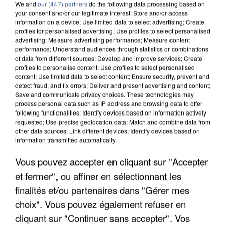
We and
our (447) partners
do the following data processing based on
your consent and/or our legitimate interest: Store and/or access
information on a device; Use limited data to select advertising; Create
profiles for personalised advertising; Use profiles to select personalised
advertising; Measure advertising performance; Measure content
performance; Understand audiences through statistics or combinations
of data from different sources; Develop and improve services; Create
profiles to personalise content; Use profiles to select personalised
content; Use limited data to select content; Ensure security, prevent and
detect fraud, and fix errors; Deliver and present advertising and content;
Save and communicate privacy choices. These technologies may
process personal data such as IP address and browsing data to offer
following functionalities: Identify devices based on information actively
requested; Use precise geolocation data; Match and combine data from
other data sources; Link different devices; Identify devices based on
information transmitted automatically.
APRÈS TOUTES CES CANICULES, LES REFUGES
Vous pouvez accepter en cliquant sur "Accepter
DE FAUNE SAUVAGE SONT...
et fermer", ou affiner en sélectionnant les
finalités et/ou partenaires dans "Gérer mes
choix". Vous pouvez également refuser en
cliquant sur "Continuer sans accepter". Vos