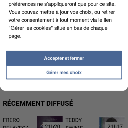
préférences ne s'appliqueront que pour ce site.
Vous pouvez mettre à jour vos choix, ou retirer
votre consentement à tout moment via le lien
"Gérer les cookies" situé en bas de chaque
page.
Accepter et fermer
L’UN DES FONDATEURS SUPPOSÉS DE LA DZ
Gérer mes choix
MAFIA INTERPELLÉ EN ALGÉRIE
RÉCEMMENT DIFFUSÉ
FRERO
TEDDY
21h20
21h20
21h17
21h17