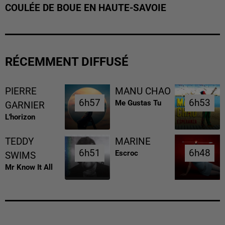
COULÉE DE BOUE EN HAUTE-SAVOIE
RÉCEMMENT DIFFUSÉ
PIERRE
MANU CHAO
6h57
6h57
6h53
6h53
Me Gustas Tu
GARNIER
L'horizon
TEDDY
MARINE
6h51
6h51
6h48
6h48
Escroc
SWIMS
Mr Know It All