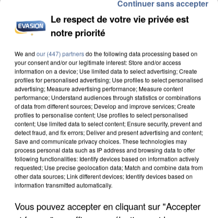
Continuer sans accepter
Le respect de votre vie privée est
notre priorité
We and
our (447) partners
do the following data processing based on
L’UN DES FONDATEURS SUPPOSÉS DE LA DZ
your consent and/or our legitimate interest: Store and/or access
MAFIA INTERPELLÉ EN ALGÉRIE
information on a device; Use limited data to select advertising; Create
profiles for personalised advertising; Use profiles to select personalised
advertising; Measure advertising performance; Measure content
performance; Understand audiences through statistics or combinations
of data from different sources; Develop and improve services; Create
profiles to personalise content; Use profiles to select personalised
content; Use limited data to select content; Ensure security, prevent and
detect fraud, and fix errors; Deliver and present advertising and content;
Save and communicate privacy choices. These technologies may
process personal data such as IP address and browsing data to offer
following functionalities: Identify devices based on information actively
requested; Use precise geolocation data; Match and combine data from
other data sources; Link different devices; Identify devices based on
information transmitted automatically.
Vous pouvez accepter en cliquant sur "Accepter