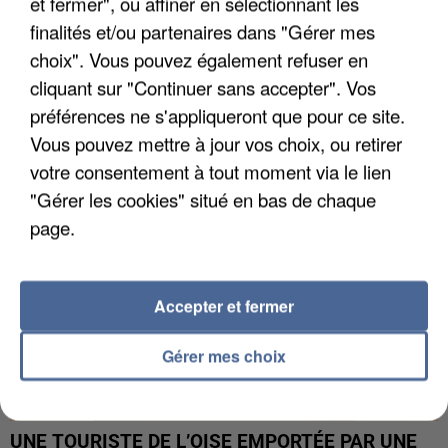
et fermer", ou affiner en sélectionnant les
finalités et/ou partenaires dans "Gérer mes
choix". Vous pouvez également refuser en
UN SECOND CADRE DE LA DZ MAFIA
INTERPELLÉ EN ALGÉRIE
cliquant sur "Continuer sans accepter". Vos
préférences ne s'appliqueront que pour ce site.
Vous pouvez mettre à jour vos choix, ou retirer
votre consentement à tout moment via le lien
"Gérer les cookies" situé en bas de chaque
page.
Accepter et fermer
Gérer mes choix
UNE TOURISTE DE L’OISE EMPORTÉE PAR UNE