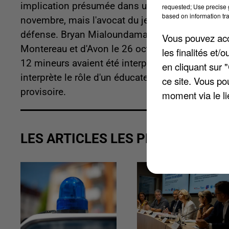
implication présumée dans une rixe entre bandes
requested; Use precise g
based on information tra
novembre, mais l'avocat du jeune rappeur avait 
défense. Bryan Mialoundama est soupçonné d'avo
Vous pouvez acce
Montereau et d'Avon le 26 octobre dernier, dans
les finalités et
12 mineurs avaient été interpellées et trois jeu
en cliquant sur 
interprète le rôle d'un éducateur dans le film «
ce site. Vous po
provisoire.
moment via le li
LES ARTICLES LES PLUS VUS