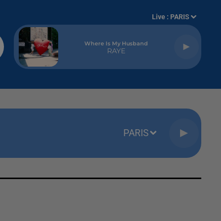
Live :
PARIS
Where Is My Husband
RAYE
PARIS