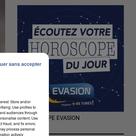
uer sans accepter
erest: Store and/or
tising; Use profiles to
tand audiences through
L'HOROSCOPE EVASION
personalise content; Use
 fraud, and fix errors;
 may process personal
mation actively