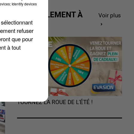
2
vices; Identify devices
ACTUELLEMENT À
Voir plus
 sélectionnant
GAGNER
lement refuser
eront que pour
nt à tout
TOURNEZ LA ROUE DE L'ÉTÉ !