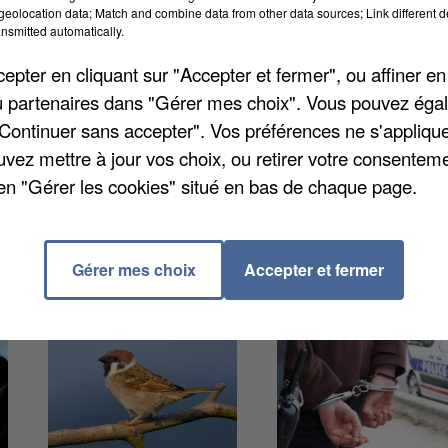
 rivales. Une première audience s'était déroulée le 2
eolocation data; Match and combine data from other data sources; Link different de
nsmitted automatically.
réclamé un délai supplémentaire pour préparer sa
ir participé à une violente rixe entre bandes de
pter en cliquant sur "Accepter et fermer", ou affiner en
 le quartier des Fougères, à Avon. 19 personnes dont
/ou partenaires dans "Gérer mes choix". Vous pouvez éga
nes avaient été blessés. Bryan Mialoundama, qui
"Continuer sans accepter". Vos préférences ne s'appliqu
 Hors Normes » au cinéma, a été placé en détention
uvez mettre à jour vos choix, ou retirer votre consenteme
en "Gérer les cookies" situé en bas de chaque page.
Gérer mes choix
Accepter et fermer