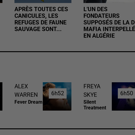
APRÈS TOUTES CES
L’UN DES
CANICULES, LES
FONDATEURS
REFUGES DE FAUNE
SUPPOSÉS DE LA D
SAUVAGE SONT...
MAFIA INTERPELL
EN ALGÉRIE
ALEX
FREYA
6h52
6h52
6h50
6h50
WARREN
SKYE
Fever Dream
Silent
Treatment