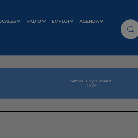
OCALES
RADIO
EMPLOI
AGENDA
Where Is My Husband
RAYE