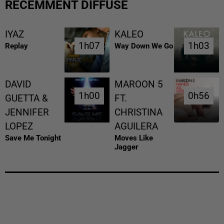
RÉCEMMENT DIFFUSÉ
IYAZ
KALEO
1h07
1h07
1h03
1h03
Replay
Way Down We Go
DAVID
MAROON 5
1h00
1h00
0h56
0h56
GUETTA &
FT.
JENNIFER
CHRISTINA
LOPEZ
AGUILERA
Save Me Tonight
Moves Like
Jagger