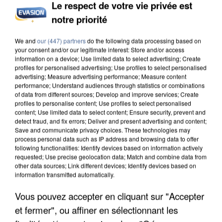
L’UN DES FONDATEURS SUPPOSÉS DE LA DZ
Le respect de votre vie privée est
MAFIA INTERPELLÉ EN ALGÉRIE
notre priorité
We and
our (447) partners
do the following data processing based on
your consent and/or our legitimate interest: Store and/or access
information on a device; Use limited data to select advertising; Create
profiles for personalised advertising; Use profiles to select personalised
advertising; Measure advertising performance; Measure content
performance; Understand audiences through statistics or combinations
of data from different sources; Develop and improve services; Create
profiles to personalise content; Use profiles to select personalised
content; Use limited data to select content; Ensure security, prevent and
detect fraud, and fix errors; Deliver and present advertising and content;
Save and communicate privacy choices. These technologies may
process personal data such as IP address and browsing data to offer
following functionalities: Identify devices based on information actively
requested; Use precise geolocation data; Match and combine data from
other data sources; Link different devices; Identify devices based on
information transmitted automatically.
UN SECOND CADRE DE LA DZ MAFIA
Vous pouvez accepter en cliquant sur "Accepter
INTERPELLÉ EN ALGÉRIE
et fermer", ou affiner en sélectionnant les