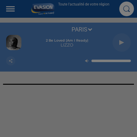
Toute l'actualité de votre région
PARIS
2 Be Loved (am I Ready)
LIZZO