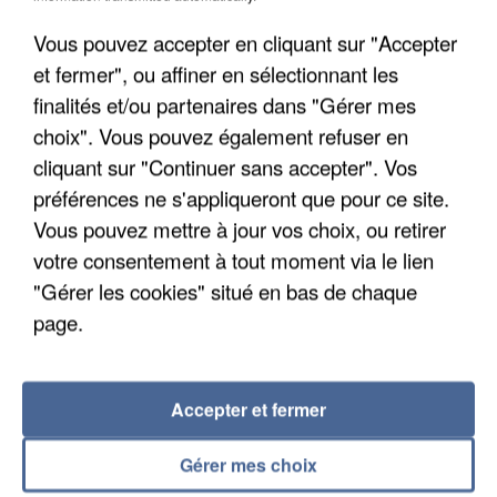
Une enquête ouverte à Marseille après la
Vous pouvez accepter en cliquant sur "Accepter
découverte d’un enfant de...
et fermer", ou affiner en sélectionnant les
Trois personnes ont été placées en garde à vue.
finalités et/ou partenaires dans "Gérer mes
choix". Vous pouvez également refuser en
cliquant sur "Continuer sans accepter". Vos
préférences ne s'appliqueront que pour ce site.
Vous pouvez mettre à jour vos choix, ou retirer
votre consentement à tout moment via le lien
"Gérer les cookies" situé en bas de chaque
page.
Accepter et fermer
Gérer mes choix
4 août 2026