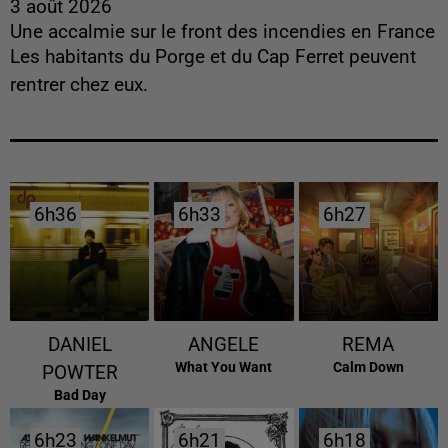
3 août 2026
Une accalmie sur le front des incendies en France
Les habitants du Porge et du Cap Ferret peuvent
rentrer chez eux.
6h36
6h36
6h33
6h33
6h27
6h27
DANIEL
ANGELE
REMA
What You Want
Calm Down
POWTER
Bad Day
6h23
6h23
6h21
6h21
6h18
6h18