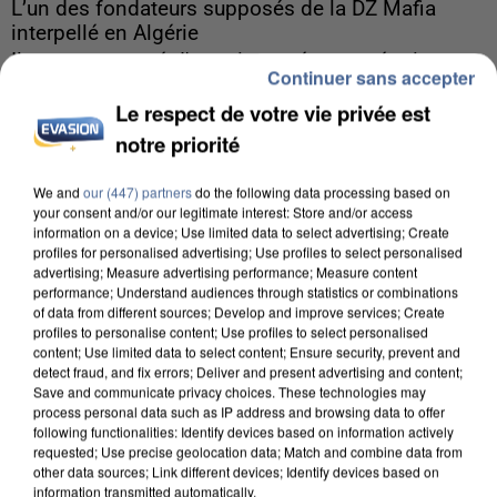
L’un des fondateurs supposés de la DZ Mafia
interpellé en Algérie
Il est soupçonné d'y avoir mené ses opérations en
Continuer sans accepter
France.
Le respect de votre vie privée est
notre priorité
We and
our (447) partners
do the following data processing based on
your consent and/or our legitimate interest: Store and/or access
information on a device; Use limited data to select advertising; Create
profiles for personalised advertising; Use profiles to select personalised
advertising; Measure advertising performance; Measure content
performance; Understand audiences through statistics or combinations
of data from different sources; Develop and improve services; Create
profiles to personalise content; Use profiles to select personalised
content; Use limited data to select content; Ensure security, prevent and
detect fraud, and fix errors; Deliver and present advertising and content;
Save and communicate privacy choices. These technologies may
process personal data such as IP address and browsing data to offer
following functionalities: Identify devices based on information actively
requested; Use precise geolocation data; Match and combine data from
other data sources; Link different devices; Identify devices based on
information transmitted automatically.
5 août 2026