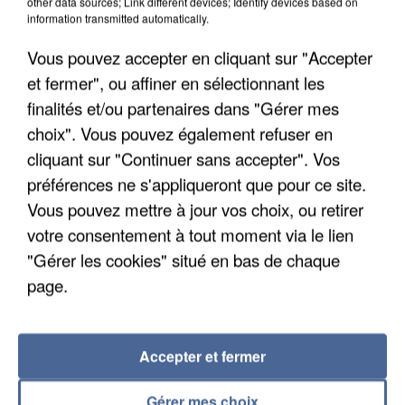
other data sources; Link different devices; Identify devices based on
information transmitted automatically.
Un second cadre de la DZ Mafia interpellé en
Algérie
Vous pouvez accepter en cliquant sur "Accepter
Un cofondateur du réseau avait été interpellé
et fermer", ou affiner en sélectionnant les
quelques jours plus tôt.
finalités et/ou partenaires dans "Gérer mes
choix". Vous pouvez également refuser en
cliquant sur "Continuer sans accepter". Vos
préférences ne s'appliqueront que pour ce site.
Vous pouvez mettre à jour vos choix, ou retirer
votre consentement à tout moment via le lien
"Gérer les cookies" situé en bas de chaque
page.
Accepter et fermer
Gérer mes choix