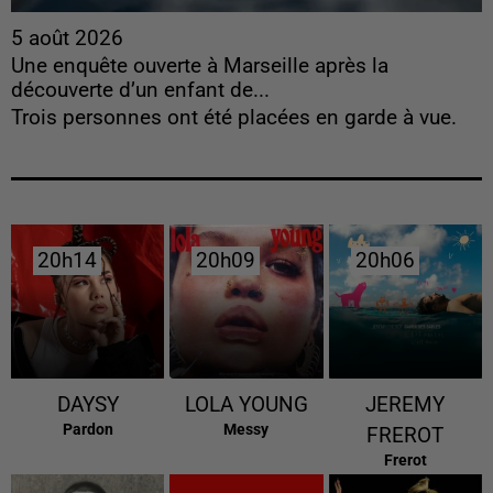
5 août 2026
Une enquête ouverte à Marseille après la
découverte d’un enfant de...
Trois personnes ont été placées en garde à vue.
20h14
20h14
20h09
20h09
20h06
20h06
DAYSY
LOLA YOUNG
JEREMY
Pardon
Messy
FREROT
Frerot