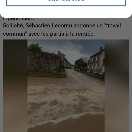
6 août 2026
Gabriel Attal et Raphaël Glucksmann visés par des
ingérences...
Sollicité, Sébastien Lecornu annonce un "travail
commun" avec les partis à la rentrée.