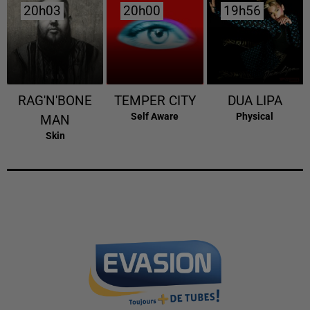
20h03
20h03
20h00
20h00
19h56
19h56
RAG'N'BONE
TEMPER CITY
DUA LIPA
Self Aware
Physical
MAN
Skin