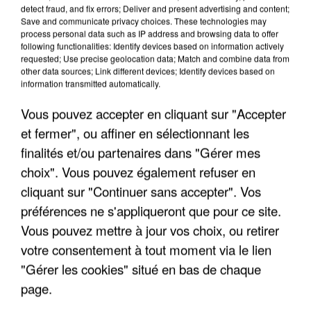
detect fraud, and fix errors; Deliver and present advertising and content;
Save and communicate privacy choices. These technologies may
process personal data such as IP address and browsing data to offer
following functionalities: Identify devices based on information actively
requested; Use precise geolocation data; Match and combine data from
other data sources; Link different devices; Identify devices based on
information transmitted automatically.
Vous pouvez accepter en cliquant sur "Accepter
et fermer", ou affiner en sélectionnant les
8h00
finalités et/ou partenaires dans "Gérer mes
Un second cadre de la DZ Mafia interpellé en
choix". Vous pouvez également refuser en
Algérie
cliquant sur "Continuer sans accepter". Vos
Un cofondateur du réseau avait été interpellé
préférences ne s'appliqueront que pour ce site.
quelques jours plus tôt.
Vous pouvez mettre à jour vos choix, ou retirer
votre consentement à tout moment via le lien
"Gérer les cookies" situé en bas de chaque
page.