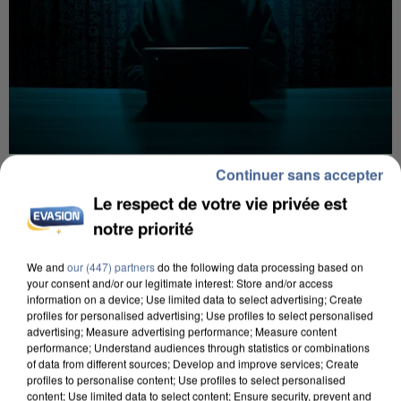
Continuer sans accepter
12h00
Les données de 300 000 clients dérobées à
Le respect de votre vie privée est
Intermarché après une...
notre priorité
Les données bancaires ne seraient pas
concernées.
We and
our (447) partners
do the following data processing based on
your consent and/or our legitimate interest: Store and/or access
information on a device; Use limited data to select advertising; Create
profiles for personalised advertising; Use profiles to select personalised
advertising; Measure advertising performance; Measure content
performance; Understand audiences through statistics or combinations
of data from different sources; Develop and improve services; Create
profiles to personalise content; Use profiles to select personalised
content; Use limited data to select content; Ensure security, prevent and