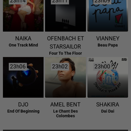
23h14
23h14
23h11
23h11
23h09
23h09
NAIKA
OFENBACH ET
VIANNEY
One Track Mind
Beau Papa
STARSAILOR
Four To The Floor
23h06
23h06
23h02
23h02
23h00
23h00
DJO
AMEL BENT
SHAKIRA
End Of Beginning
Le Chant Des
Dai Dai
Colombes