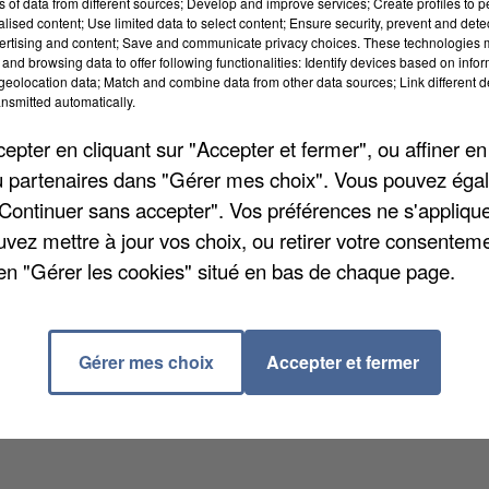
ns of data from different sources; Develop and improve services; Create profiles to 
alised content; Use limited data to select content; Ensure security, prevent and detect
ertising and content; Save and communicate privacy choices. These technologies
and browsing data to offer following functionalities: Identify devices based on infor
eolocation data; Match and combine data from other data sources; Link different de
nsmitted automatically.
e pour les municipales, mardi soir. L'actuelle maire
pter en cliquant sur "Accepter et fermer", ou affiner en
 a notamment inauguré son QG de campagne, au 6, ru
/ou partenaires dans "Gérer mes choix". Vous pouvez éga
de lancement, l'édile a annoncé trois mesures phares
"Continuer sans accepter". Vos préférences ne s'appliqu
r Picard
. Elle a ainsi promis de planter de nombreux
uvez mettre à jour vos choix, ou retirer votre consenteme
le a également annoncé que « l'effectif de la brigade 
en "Gérer les cookies" situé en bas de chaque page.
t payant en centre-ville sera fixée à 17 heures au lieu 
Gérer mes choix
Accepter et fermer