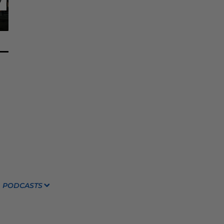
7
7
PODCASTS