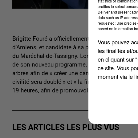
statistics or combinatio
profiles to select person
Deliver and present adv
data such as IP address 
requested; Use precise g
based on information tra
Brigitte Fouré a officiellement lancé sa campagn
Vous pouvez acce
d'Amiens, et candidate à sa propre succession
les finalités et
du Maréchal-de-Tassigny. Lors de son discours 
en cliquant sur 
de son nouveau programme, rapporte
Le Courrie
ce site. Vous po
arbres afin de « créer une canopée urbaine », el
moment via le li
civilité sera doublé » et « la fin du stationnemen
19 heures, afin de promouvoir le commerce ».
LES ARTICLES LES PLUS VUS