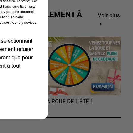
personalise content; Use
 fraud, and fix errors;
 may process personal
ACTUELLEMENT À
Voir plus
mation actively
GAGNER
vices; Identify devices
 sélectionnant
e
lement refuser
eront que pour
nt à tout
de
de
TOURNEZ LA ROUE DE L'ÉTÉ !