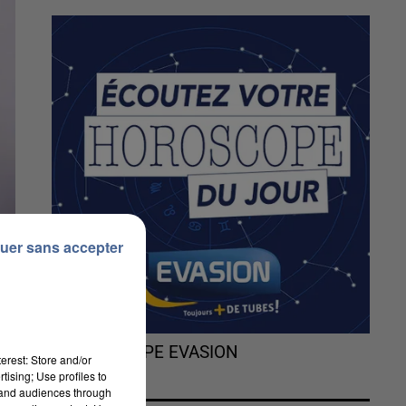
uer sans accepter
L'HOROSCOPE EVASION
erest: Store and/or
tising; Use profiles to
tand audiences through