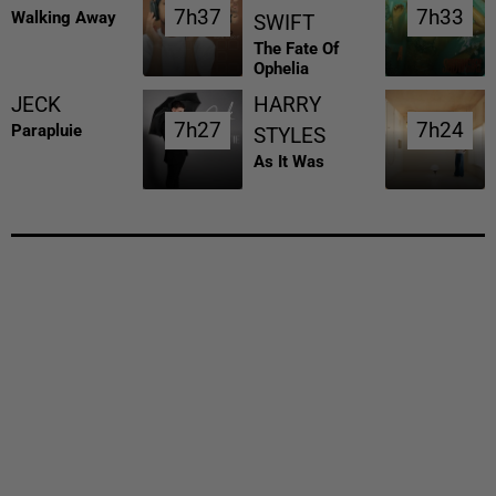
7h37
7h37
7h33
7h33
Walking Away
SWIFT
The Fate Of
Ophelia
JECK
HARRY
7h27
7h27
7h24
7h24
Parapluie
STYLES
As It Was