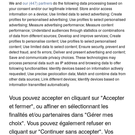
We and
our (447) partners
do the following data processing based on
your consent and/or our legitimate interest: Store and/or access
information on a device; Use limited data to select advertising; Create
profiles for personalised advertising; Use profiles to select personalised
advertising; Measure advertising performance; Measure content
performance; Understand audiences through statistics or combinations
of data from different sources; Develop and improve services; Create
profiles to personalise content; Use profiles to select personalised
content; Use limited data to select content; Ensure security, prevent and
detect fraud, and fix errors; Deliver and present advertising and content;
Save and communicate privacy choices. These technologies may
process personal data such as IP address and browsing data to offer
following functionalities: Identify devices based on information actively
requested; Use precise geolocation data; Match and combine data from
other data sources; Link different devices; Identify devices based on
information transmitted automatically.
APRÈS TOUTES CES CANICULES, LES REFUGES
Vous pouvez accepter en cliquant sur "Accepter
DE FAUNE SAUVAGE SONT...
et fermer", ou affiner en sélectionnant les
finalités et/ou partenaires dans "Gérer mes
choix". Vous pouvez également refuser en
cliquant sur "Continuer sans accepter". Vos