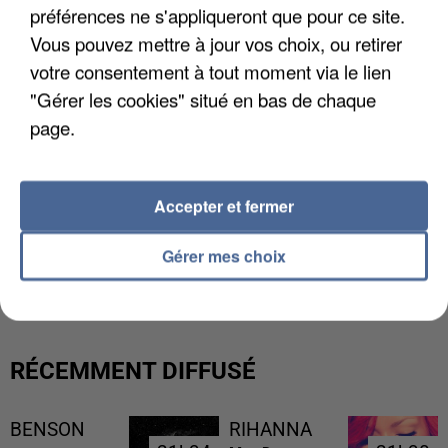
préférences ne s'appliqueront que pour ce site.
Vous pouvez mettre à jour vos choix, ou retirer
votre consentement à tout moment via le lien
"Gérer les cookies" situé en bas de chaque
page.
Accepter et fermer
L’UN DES FONDATEURS SUPPOSÉS DE LA DZ
Gérer mes choix
MAFIA INTERPELLÉ EN ALGÉRIE
RÉCEMMENT DIFFUSÉ
BENSON
RIHANNA