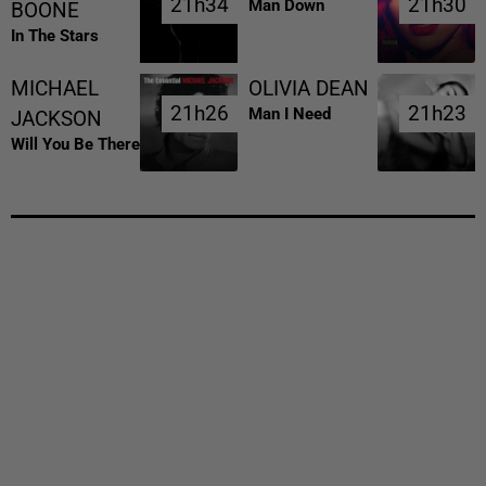
21h34
21h34
21h30
21h30
Man Down
BOONE
In The Stars
MICHAEL
OLIVIA DEAN
21h26
21h26
21h23
21h23
Man I Need
JACKSON
Will You Be There