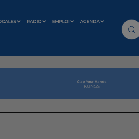
OCALES
RADIO
EMPLOI
AGENDA
Clap Your Hands
KUNGS