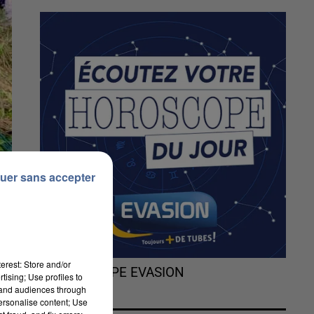
uer sans accepter
erest: Store and/or
L'HOROSCOPE EVASION
tising; Use profiles to
tand audiences through
personalise content; Use