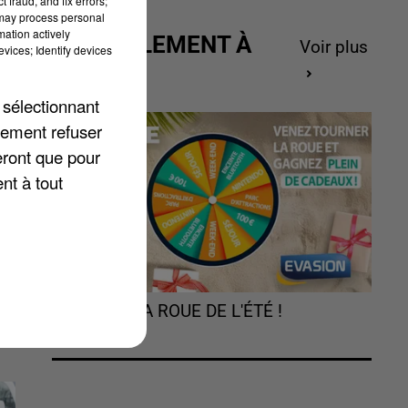
 fraud, and fix errors;
 may process personal
mation actively
ACTUELLEMENT À
Voir plus
vices; Identify devices
GAGNER
 sélectionnant
x
lement refuser
eront que pour
ué
nt à tout
TOURNEZ LA ROUE DE L'ÉTÉ !