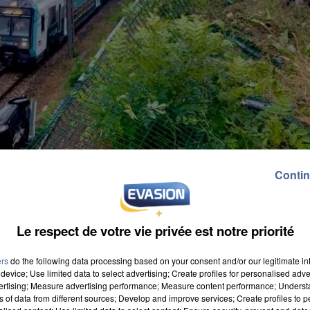
Contin
Le respect de votre vie privée est notre priorité
ers
do the following data processing based on your consent and/or our legitimate int
device; Use limited data to select advertising; Create profiles for personalised adver
vertising; Measure advertising performance; Measure content performance; Unders
ns of data from different sources; Develop and improve services; Create profiles to 