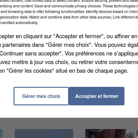
alised content; Use limited data to select content; Ensure security, prevent and detect
ertising and content; Save and communicate privacy choices. These technologies
and browsing data to offer following functionalities: Identify devices based on infor
eolocation data; Match and combine data from other data sources; Link different de
nsmitted automatically.
-sur-Orge. Un automobiliste a perdu le contrôle de sa
pter en cliquant sur "Accepter et fermer", ou affiner en
etrouvé sur un côté, le long d'une voie ferrée. Les deu
/ou partenaires dans "Gérer mes choix". Vous pouvez éga
é blessés mais sont ressortis choqués, rapporte
Le
"Continuer sans accepter". Vos préférences ne s'appliqu
rtés à l'hôpital. L'enlèvement de la voiture a provoq
uvez mettre à jour vos choix, ou retirer votre consenteme
culation.
en "Gérer les cookies" situé en bas de chaque page.
Gérer mes choix
Accepter et fermer