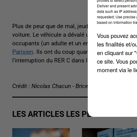
profiles to select person
Deliver and present adv
data such as IP address 
requested; Use precise g
based on information tra
Plus de peur que de mal, jeudi matin, à Brétigny
Vous pouvez acce
voiture. Le véhicule a dévalé une pente et s'est r
les finalités et
occupants (un adulte et un enfant) n'ont pas ét
en cliquant sur 
Parisien
. Ils ont du coup quand même été transpo
ce site. Vous po
l'interruption du RER C dans les deux sens de cir
moment via le li
Crédit : Nicolas Chacun - Brice Charrier
LES ARTICLES LES PLUS VUS