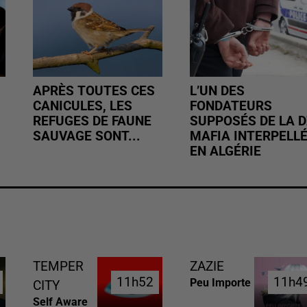
APRÈS TOUTES CES
L’UN DES
CANICULES, LES
FONDATEURS
REFUGES DE FAUNE
SUPPOSÉS DE LA D
SAUVAGE SONT...
MAFIA INTERPELL
EN ALGÉRIE
TEMPER
ZAZIE
11h52
11h52
11h4
11h4
Peu Importe
CITY
Self Aware