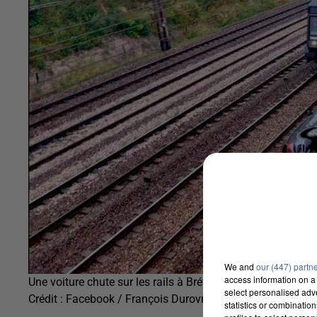
We and
our (447) partn
access information on a 
Une voiture chute sur les rails à Brétigny
select personalised ad
Crédit :
Facebook / François Durovray
statistics or combinatio