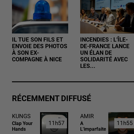
IL TUE SON FILS ET
INCENDIES : L’ÎLE-
ENVOIE DES PHOTOS
DE-FRANCE LANCE
À SON EX-
UN ÉLAN DE
COMPAGNE À NICE
SOLIDARITÉ AVEC
LES...
RÉCEMMENT DIFFUSÉ
KUNGS
AMIR
11h57
11h57
11h55
11h55
Clap Your
A
Hands
L'imparfaite