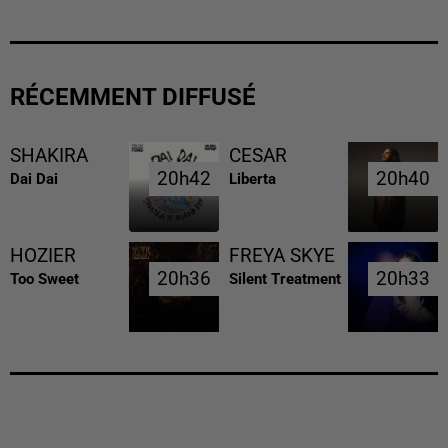
RÉCEMMENT DIFFUSÉ
SHAKIRA
CESAR
20h42
20h42
20h40
20h40
Dai Dai
Liberta
HOZIER
FREYA SKYE
20h36
20h36
20h33
20h33
Too Sweet
Silent Treatment