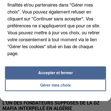
finalités et/ou partenaires dans "Gérer mes
APRÈS TOUTES CES CANICULES, LES REFUGES
choix". Vous pouvez également refuser en
DE FAUNE SAUVAGE SONT...
cliquant sur "Continuer sans accepter". Vos
préférences ne s'appliqueront que pour ce site.
Vous pouvez mettre à jour vos choix, ou retirer
votre consentement à tout moment via le lien
"Gérer les cookies" situé en bas de chaque
page.
Accepter et fermer
Gérer mes choix
L’UN DES FONDATEURS SUPPOSÉS DE LA DZ
MAFIA INTERPELLÉ EN ALGÉRIE