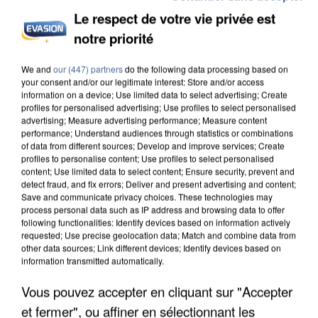
Le respect de votre vie privée est
notre priorité
INCENDIES : L’ÎLE-DE-FRANCE LANCE UN ÉLAN
We and
our (447) partners
do the following data processing based on
DE SOLIDARITÉ AVEC LES...
your consent and/or our legitimate interest: Store and/or access
information on a device; Use limited data to select advertising; Create
profiles for personalised advertising; Use profiles to select personalised
advertising; Measure advertising performance; Measure content
performance; Understand audiences through statistics or combinations
of data from different sources; Develop and improve services; Create
profiles to personalise content; Use profiles to select personalised
content; Use limited data to select content; Ensure security, prevent and
detect fraud, and fix errors; Deliver and present advertising and content;
Save and communicate privacy choices. These technologies may
process personal data such as IP address and browsing data to offer
following functionalities: Identify devices based on information actively
requested; Use precise geolocation data; Match and combine data from
other data sources; Link different devices; Identify devices based on
information transmitted automatically.
Vous pouvez accepter en cliquant sur "Accepter
et fermer", ou affiner en sélectionnant les