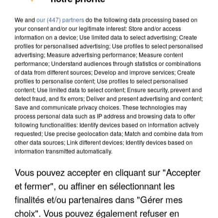
DE SOLIDARITÉ AVEC LES...
We and
our (447) partners
do the following data processing based on
your consent and/or our legitimate interest: Store and/or access
information on a device; Use limited data to select advertising; Create
profiles for personalised advertising; Use profiles to select personalised
advertising; Measure advertising performance; Measure content
performance; Understand audiences through statistics or combinations
of data from different sources; Develop and improve services; Create
profiles to personalise content; Use profiles to select personalised
content; Use limited data to select content; Ensure security, prevent and
detect fraud, and fix errors; Deliver and present advertising and content;
Save and communicate privacy choices. These technologies may
process personal data such as IP address and browsing data to offer
following functionalities: Identify devices based on information actively
requested; Use precise geolocation data; Match and combine data from
other data sources; Link different devices; Identify devices based on
information transmitted automatically.
Vous pouvez accepter en cliquant sur "Accepter
APRÈS TOUTES CES CANICULES, LES REFUGES
et fermer", ou affiner en sélectionnant les
DE FAUNE SAUVAGE SONT...
finalités et/ou partenaires dans "Gérer mes
choix". Vous pouvez également refuser en