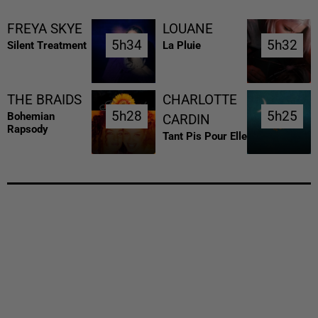
FREYA SKYE
LOUANE
5h34
5h34
5h32
5h32
Silent Treatment
La Pluie
THE BRAIDS
CHARLOTTE
5h28
5h28
5h25
5h25
Bohemian
CARDIN
Rapsody
Tant Pis Pour Elle