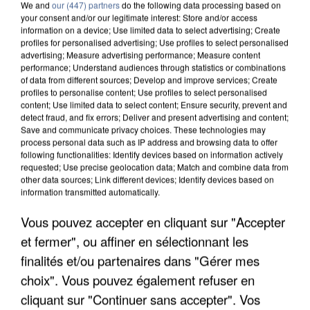
We and
our (447) partners
do the following data processing based on
your consent and/or our legitimate interest: Store and/or access
information on a device; Use limited data to select advertising; Create
profiles for personalised advertising; Use profiles to select personalised
advertising; Measure advertising performance; Measure content
performance; Understand audiences through statistics or combinations
of data from different sources; Develop and improve services; Create
profiles to personalise content; Use profiles to select personalised
content; Use limited data to select content; Ensure security, prevent and
detect fraud, and fix errors; Deliver and present advertising and content;
Save and communicate privacy choices. These technologies may
process personal data such as IP address and browsing data to offer
following functionalities: Identify devices based on information actively
requested; Use precise geolocation data; Match and combine data from
other data sources; Link different devices; Identify devices based on
information transmitted automatically.
L’UN DES FONDATEURS SUPPOSÉS DE LA DZ
MAFIA INTERPELLÉ EN ALGÉRIE
Vous pouvez accepter en cliquant sur "Accepter
et fermer", ou affiner en sélectionnant les
finalités et/ou partenaires dans "Gérer mes
choix". Vous pouvez également refuser en
cliquant sur "Continuer sans accepter". Vos