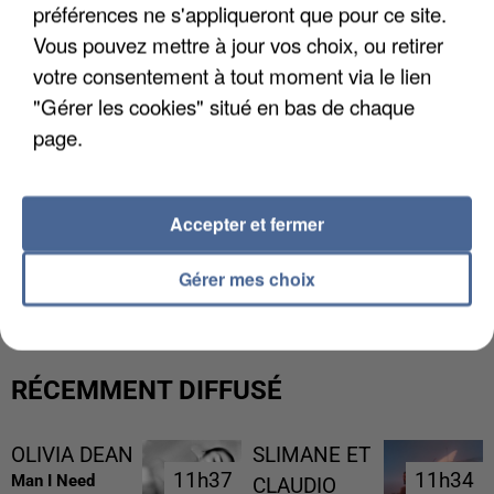
préférences ne s'appliqueront que pour ce site.
Vous pouvez mettre à jour vos choix, ou retirer
votre consentement à tout moment via le lien
"Gérer les cookies" situé en bas de chaque
page.
Accepter et fermer
UN SECOND CADRE DE LA DZ MAFIA
INTERPELLÉ EN ALGÉRIE
Gérer mes choix
RÉCEMMENT DIFFUSÉ
OLIVIA DEAN
SLIMANE ET
11h37
11h37
11h34
11h34
Man I Need
CLAUDIO