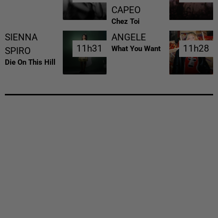
CAPEO
Chez Toi
SIENNA
ANGELE
11h31
11h31
11h28
11h28
What You Want
SPIRO
Die On This Hill