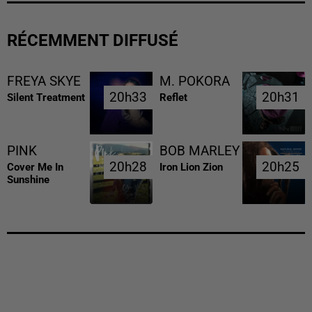
RÉCEMMENT DIFFUSÉ
FREYA SKYE
M. POKORA
20h33
20h33
20h31
20h31
Silent Treatment
Reflet
PINK
BOB MARLEY
20h28
20h28
20h25
20h25
Cover Me In
Iron Lion Zion
Sunshine