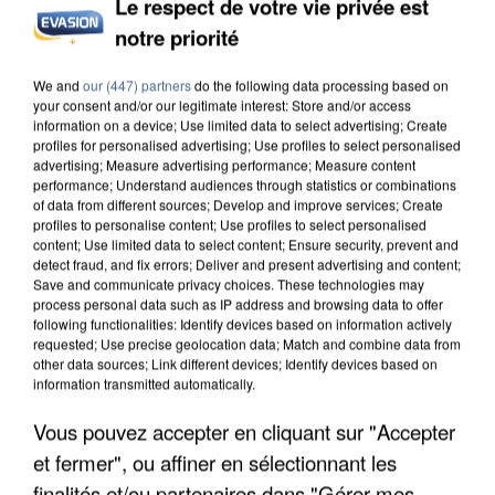
Le respect de votre vie privée est
notre priorité
INCENDIES : L’ÎLE-DE-FRANCE LANCE UN ÉLAN
DE SOLIDARITÉ AVEC LES...
We and
our (447) partners
do the following data processing based on
your consent and/or our legitimate interest: Store and/or access
information on a device; Use limited data to select advertising; Create
profiles for personalised advertising; Use profiles to select personalised
advertising; Measure advertising performance; Measure content
performance; Understand audiences through statistics or combinations
of data from different sources; Develop and improve services; Create
profiles to personalise content; Use profiles to select personalised
content; Use limited data to select content; Ensure security, prevent and
detect fraud, and fix errors; Deliver and present advertising and content;
Save and communicate privacy choices. These technologies may
process personal data such as IP address and browsing data to offer
following functionalities: Identify devices based on information actively
requested; Use precise geolocation data; Match and combine data from
other data sources; Link different devices; Identify devices based on
information transmitted automatically.
Vous pouvez accepter en cliquant sur "Accepter
et fermer", ou affiner en sélectionnant les
APRÈS TOUTES CES CANICULES, LES REFUGES
finalités et/ou partenaires dans "Gérer mes