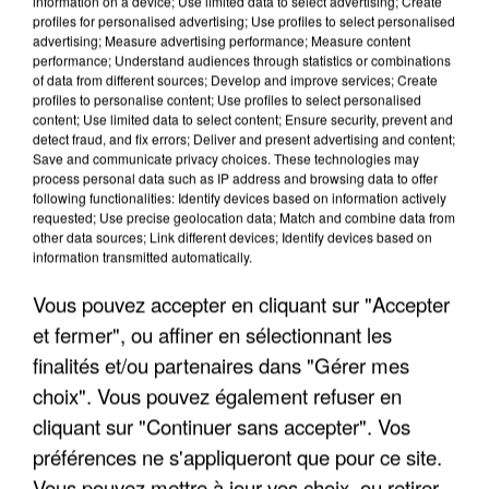
information on a device; Use limited data to select advertising; Create
profiles for personalised advertising; Use profiles to select personalised
advertising; Measure advertising performance; Measure content
performance; Understand audiences through statistics or combinations
of data from different sources; Develop and improve services; Create
profiles to personalise content; Use profiles to select personalised
content; Use limited data to select content; Ensure security, prevent and
detect fraud, and fix errors; Deliver and present advertising and content;
Save and communicate privacy choices. These technologies may
process personal data such as IP address and browsing data to offer
following functionalities: Identify devices based on information actively
requested; Use precise geolocation data; Match and combine data from
APRÈS TOUTES CES CANICULES, LES REFUGES
other data sources; Link different devices; Identify devices based on
DE FAUNE SAUVAGE SONT...
information transmitted automatically.
Vous pouvez accepter en cliquant sur "Accepter
et fermer", ou affiner en sélectionnant les
finalités et/ou partenaires dans "Gérer mes
choix". Vous pouvez également refuser en
cliquant sur "Continuer sans accepter". Vos
préférences ne s'appliqueront que pour ce site.
Vous pouvez mettre à jour vos choix, ou retirer