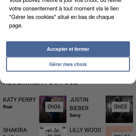
votre consentement à tout moment via le lien
"Gérer les cookies" situé en bas de chaque
page.
L’UN DES FONDATEURS SUPPOSÉS DE LA DZ
Accepter et fermer
MAFIA INTERPELLÉ EN ALGÉRIE
Gérer mes choix
RÉCEMMENT DIFFUSÉ
KATY PERRY
JUSTIN
0h06
0h06
0h03
0h03
Roar
BIEBER
Sorry
SHAKIRA
LILLY WOOD