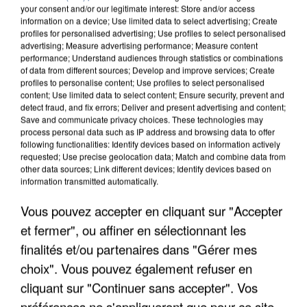
your consent and/or our legitimate interest: Store and/or access
information on a device; Use limited data to select advertising; Create
profiles for personalised advertising; Use profiles to select personalised
advertising; Measure advertising performance; Measure content
performance; Understand audiences through statistics or combinations
of data from different sources; Develop and improve services; Create
profiles to personalise content; Use profiles to select personalised
content; Use limited data to select content; Ensure security, prevent and
detect fraud, and fix errors; Deliver and present advertising and content;
Save and communicate privacy choices. These technologies may
process personal data such as IP address and browsing data to offer
following functionalities: Identify devices based on information actively
requested; Use precise geolocation data; Match and combine data from
other data sources; Link different devices; Identify devices based on
information transmitted automatically.
APRÈS TOUTES CES CANICULES, LES REFUGES
DE FAUNE SAUVAGE SONT...
Vous pouvez accepter en cliquant sur "Accepter
et fermer", ou affiner en sélectionnant les
finalités et/ou partenaires dans "Gérer mes
choix". Vous pouvez également refuser en
cliquant sur "Continuer sans accepter". Vos
préférences ne s'appliqueront que pour ce site.