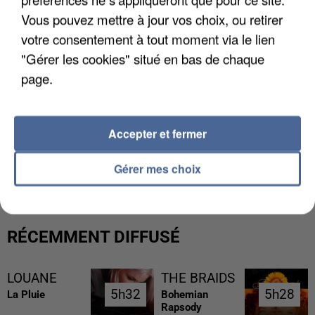
Vous pouvez mettre à jour vos choix, ou retirer
votre consentement à tout moment via le lien
"Gérer les cookies" situé en bas de chaque
page.
Accepter et fermer
L’UN DES FONDATEURS SUPPOSÉS DE LA DZ
MAFIA INTERPELLÉ EN ALGÉRIE
Gérer mes choix
RÉCEMMENT DIFFUSÉ
LOUANE
THE BRAIDS
5h32
5h32
5h28
5h28
La Pluie
Bohemian
Rapsody