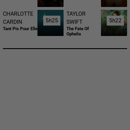
CHARLOTTE
TAYLOR
5h25
5h25
5h22
5h22
CARDIN
SWIFT
Tant Pis Pour Elle
The Fate Of
Ophelia