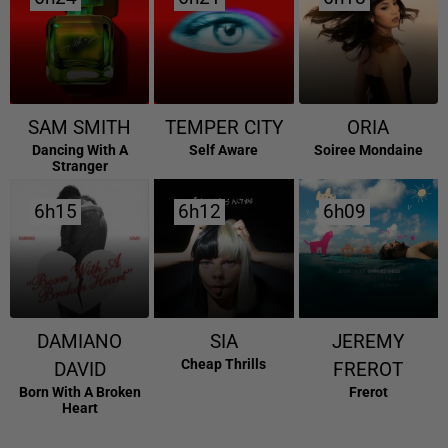
SAM SMITH
TEMPER CITY
ORIA
Dancing With A
Self Aware
Soiree Mondaine
Stranger
6h15
6h15
6h12
6h12
6h09
6h09
DAMIANO
SIA
JEREMY
Cheap Thrills
DAVID
FREROT
Born With A Broken
Frerot
Heart