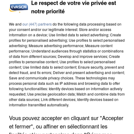
Le respect de votre vie privée est
notre priorité
We and
our (447) partners
do the following data processing based on
your consent and/or our legitimate interest: Store and/or access
information on a device; Use limited data to select advertising; Create
profiles for personalised advertising; Use profiles to select personalised
advertising; Measure advertising performance; Measure content
performance; Understand audiences through statistics or combinations
of data from different sources; Develop and improve services; Create
profiles to personalise content; Use profiles to select personalised
7 août 2026
content; Use limited data to select content; Ensure security, prevent and
Un second cadre de la DZ Mafia interpellé en
detect fraud, and fix errors; Deliver and present advertising and content;
Algérie
Save and communicate privacy choices. These technologies may
process personal data such as IP address and browsing data to offer
Un cofondateur du réseau avait été interpellé
following functionalities: Identify devices based on information actively
quelques jours plus tôt.
requested; Use precise geolocation data; Match and combine data from
other data sources; Link different devices; Identify devices based on
information transmitted automatically.
Vous pouvez accepter en cliquant sur "Accepter
et fermer", ou affiner en sélectionnant les