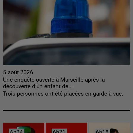
5 août 2026
Une enquête ouverte à Marseille après la
découverte d’un enfant de...
Trois personnes ont été placées en garde à vue.
6h24
6h24
6h21
6h21
6h18
6h18