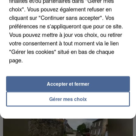
finalités et/ou partenaires dans "Gérer mes
choix". Vous pouvez également refuser en
cliquant sur "Continuer sans accepter". Vos
préférences ne s'appliqueront que pour ce site.
Vous pouvez mettre à jour vos choix, ou retirer
votre consentement à tout moment via le lien
"Gérer les cookies" situé en bas de chaque
page.
6 août 2026
Gabriel Attal et Raphaël Glucksmann visés par des
ingérences...
Accepter et fermer
Sollicité, Sébastien Lecornu annonce un "travail
commun" avec les partis à la rentrée.
Gérer mes choix