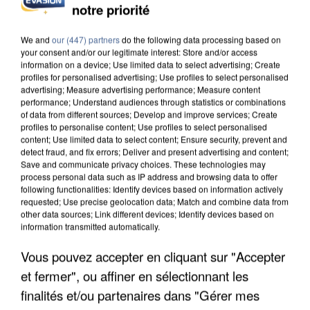
notre priorité
We and
our (447) partners
do the following data processing based on
your consent and/or our legitimate interest: Store and/or access
information on a device; Use limited data to select advertising; Create
profiles for personalised advertising; Use profiles to select personalised
advertising; Measure advertising performance; Measure content
performance; Understand audiences through statistics or combinations
of data from different sources; Develop and improve services; Create
profiles to personalise content; Use profiles to select personalised
content; Use limited data to select content; Ensure security, prevent and
7 août 2026
detect fraud, and fix errors; Deliver and present advertising and content;
Save and communicate privacy choices. These technologies may
Les données de 300 000 clients dérobées à
process personal data such as IP address and browsing data to offer
Intermarché après une...
following functionalities: Identify devices based on information actively
Les données bancaires ne seraient pas
requested; Use precise geolocation data; Match and combine data from
other data sources; Link different devices; Identify devices based on
concernées.
information transmitted automatically.
Vous pouvez accepter en cliquant sur "Accepter
et fermer", ou affiner en sélectionnant les
finalités et/ou partenaires dans "Gérer mes