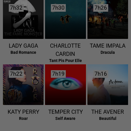
7h32
7h32
7h30
7h30
7h26
7h26
LADY GAGA
CHARLOTTE
TAME IMPALA
Bad Romance
Dracula
CARDIN
Tant Pis Pour Elle
7h22
7h22
7h19
7h19
7h16
7h16
KATY PERRY
TEMPER CITY
THE AVENER
Roar
Self Aware
Beautiful