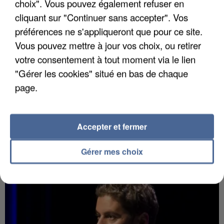
choix". Vous pouvez également refuser en
cliquant sur "Continuer sans accepter". Vos
préférences ne s'appliqueront que pour ce site.
Vous pouvez mettre à jour vos choix, ou retirer
votre consentement à tout moment via le lien
"Gérer les cookies" situé en bas de chaque
page.
7 août 2026
Accepter et fermer
Un second cadre de la DZ Mafia interpellé en
Algérie
Gérer mes choix
Un cofondateur du réseau avait été interpellé
quelques jours plus tôt.