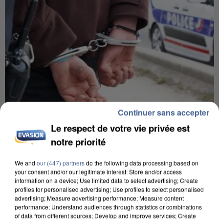
Continuer sans accepter
Le respect de votre vie privée est
7 août 2026
notre priorité
Un second cadre de la DZ Mafia interpellé en
Algérie
We and
our (447) partners
do the following data processing based on
Un cofondateur du réseau avait été interpellé
your consent and/or our legitimate interest: Store and/or access
quelques jours plus tôt.
information on a device; Use limited data to select advertising; Create
profiles for personalised advertising; Use profiles to select personalised
advertising; Measure advertising performance; Measure content
performance; Understand audiences through statistics or combinations
of data from different sources; Develop and improve services; Create