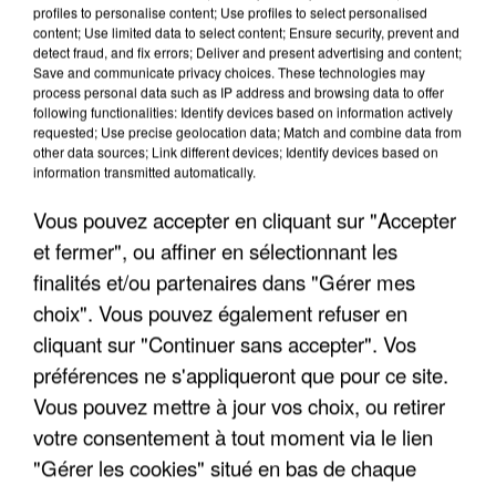
profiles to personalise content; Use profiles to select personalised
content; Use limited data to select content; Ensure security, prevent and
detect fraud, and fix errors; Deliver and present advertising and content;
Save and communicate privacy choices. These technologies may
process personal data such as IP address and browsing data to offer
following functionalities: Identify devices based on information actively
requested; Use precise geolocation data; Match and combine data from
other data sources; Link different devices; Identify devices based on
information transmitted automatically.
Vous pouvez accepter en cliquant sur "Accepter
et fermer", ou affiner en sélectionnant les
finalités et/ou partenaires dans "Gérer mes
choix". Vous pouvez également refuser en
6 août 2026
cliquant sur "Continuer sans accepter". Vos
Gabriel Attal et Raphaël Glucksmann visés par des
ingérences...
préférences ne s'appliqueront que pour ce site.
Sollicité, Sébastien Lecornu annonce un "travail
Vous pouvez mettre à jour vos choix, ou retirer
commun" avec les partis à la rentrée.
votre consentement à tout moment via le lien
"Gérer les cookies" situé en bas de chaque