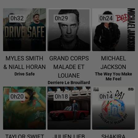
0h32
0h32
0h29
0h29
0h24
0h24
MYLES SMITH
GRAND CORPS
MICHAEL
& NIALL HORAN
MALADE ET
JACKSON
Drive Safe
The Way You Make
LOUANE
Me Feel
Derriere Le Brouillard
0h20
0h20
0h18
0h18
0h14
0h14
TAYLOR SWIFT
JULIEN LIEB
SHAKIRA