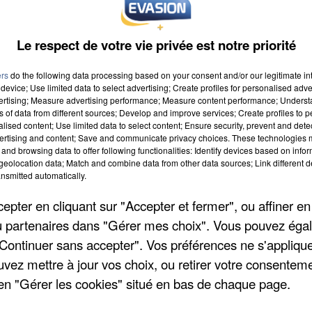
Le respect de votre vie privée est notre priorité
ers
do the following data processing based on your consent and/or our legitimate int
device; Use limited data to select advertising; Create profiles for personalised adver
vertising; Measure advertising performance; Measure content performance; Unders
ns of data from different sources; Develop and improve services; Create profiles to 
2015 à 8h00
alised content; Use limited data to select content; Ensure security, prevent and detect
ertising and content; Save and communicate privacy choices. These technologies
2015 à 18h59
and browsing data to offer following functionalities: Identify devices based on infor
eolocation data; Match and combine data from other data sources; Link different de
nsmitted automatically.
pter en cliquant sur "Accepter et fermer", ou affiner en
 - Salle Polyvalente
/ou partenaires dans "Gérer mes choix". Vous pouvez éga
e
"Continuer sans accepter". Vos préférences ne s'appliqu
uvez mettre à jour vos choix, ou retirer votre consenteme
en "Gérer les cookies" situé en bas de chaque page.