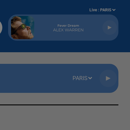
Live :
PARIS
Fever Dream
ALEX WARREN
PARIS