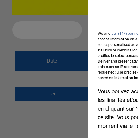
Ajouter à votre calendrier
We and
our (447) partn
access information on a 
select personalised ad
statistics or combinatio
du
15 novembre 
profiles to select person
Date
Deliver and present adv
au
15 novembre 
data such as IP address 
requested; Use precise g
based on information tra
Vous pouvez acce
rue des Marionnettes
Lieu
les finalités et
77260
Ussy sur Marn
en cliquant sur 
ce site. Vous po
moment via le li