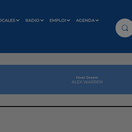
OCALES
RADIO
EMPLOI
AGENDA
Fever Dream
ALEX WARREN