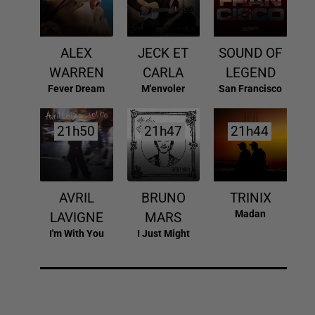
ALEX
JECK ET
SOUND OF
WARREN
CARLA
LEGEND
Fever Dream
M'envoler
San Francisco
21h50
21h50
21h47
21h47
21h44
21h44
AVRIL
BRUNO
TRINIX
Madan
LAVIGNE
MARS
I'm With You
I Just Might