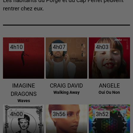
Les habitants du Porge et du Cap Ferret peuvent
rentrer chez eux.
4h10
4h10
4h07
4h07
4h03
4h03
IMAGINE
CRAIG DAVID
ANGELE
Walking Away
Oui Ou Non
DRAGONS
Waves
4h00
4h00
3h56
3h56
3h52
3h52