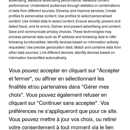
Trois personnes ont été placées en garde à vue.
performance; Understand audiences through statistics or combinations
of data from different sources; Develop and improve services; Create
profiles to personalise content; Use profiles to select personalised
content; Use limited data to select content; Ensure security, prevent and
detect fraud, and fix errors; Deliver and present advertising and content;
Save and communicate privacy choices. These technologies may
process personal data such as IP address and browsing data to offer
following functionalities: Identify devices based on information actively
requested; Use precise geolocation data; Match and combine data from
other data sources; Link different devices; Identify devices based on
information transmitted automatically.
Vous pouvez accepter en cliquant sur "Accepter
et fermer", ou affiner en sélectionnant les
finalités et/ou partenaires dans "Gérer mes
choix". Vous pouvez également refuser en
cliquant sur "Continuer sans accepter". Vos
4 août 2026
préférences ne s'appliqueront que pour ce site.
Le gouvernement et l’Ademe publient une carte
Vous pouvez mettre à jour vos choix, ou retirer
interactive des lieux...
votre consentement à tout moment via le lien