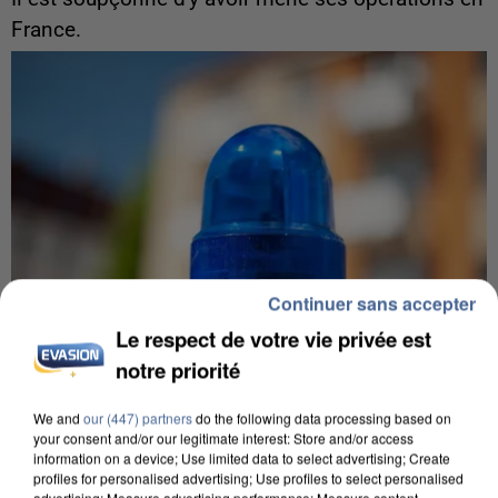
France.
Continuer sans accepter
Le respect de votre vie privée est
notre priorité
We and
our (447) partners
do the following data processing based on
5 août 2026
your consent and/or our legitimate interest: Store and/or access
information on a device; Use limited data to select advertising; Create
Une enquête ouverte à Marseille après la
profiles for personalised advertising; Use profiles to select personalised
découverte d’un enfant de...
advertising; Measure advertising performance; Measure content