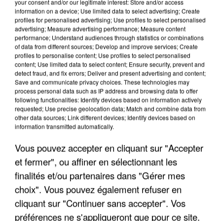
your consent and/or our legitimate interest: Store and/or access
information on a device; Use limited data to select advertising; Create
profiles for personalised advertising; Use profiles to select personalised
advertising; Measure advertising performance; Measure content
performance; Understand audiences through statistics or combinations
of data from different sources; Develop and improve services; Create
profiles to personalise content; Use profiles to select personalised
content; Use limited data to select content; Ensure security, prevent and
detect fraud, and fix errors; Deliver and present advertising and content;
Save and communicate privacy choices. These technologies may
process personal data such as IP address and browsing data to offer
following functionalities: Identify devices based on information actively
requested; Use precise geolocation data; Match and combine data from
other data sources; Link different devices; Identify devices based on
L’UN DES FONDATEURS SUPPOSÉS DE LA DZ
information transmitted automatically.
MAFIA INTERPELLÉ EN ALGÉRIE
Vous pouvez accepter en cliquant sur "Accepter
et fermer", ou affiner en sélectionnant les
finalités et/ou partenaires dans "Gérer mes
choix". Vous pouvez également refuser en
cliquant sur "Continuer sans accepter". Vos
préférences ne s'appliqueront que pour ce site.