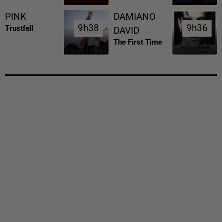
PINK
DAMIANO
9h38
9h38
9h36
9h36
Trustfall
DAVID
The First Time