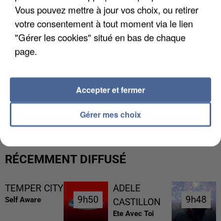
Vous pouvez mettre à jour vos choix, ou retirer
votre consentement à tout moment via le lien
"Gérer les cookies" situé en bas de chaque
page.
Accepter et fermer
UN SECOND CADRE DE LA DZ MAFIA
INTERPELLÉ EN ALGÉRIE
Gérer mes choix
RÉCEMMENT DIFFUSÉ
TEMPER CITY
ADELE
9h50
9h50
9h48
9h48
Self Aware
CASTILLON
Ete Avec Toi