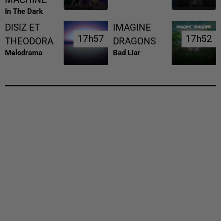
In The Dark
DISIZ ET
IMAGINE
17h57
17h57
17h52
17h52
THEODORA
DRAGONS
Melodrama
Bad Liar