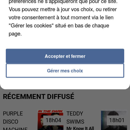
préférences ne s'appliqueront que pour ce site.
Vous pouvez mettre à jour vos choix, ou retirer
votre consentement à tout moment via le lien
"Gérer les cookies" situé en bas de chaque
page.
Accepter et fermer
L’UN DES FONDATEURS SUPPOSÉS DE LA DZ
MAFIA INTERPELLÉ EN ALGÉRIE
Gérer mes choix
RÉCEMMENT DIFFUSÉ
PURPLE
TEDDY
18h04
18h04
18h01
18h01
DISCO
SWIMS
Mr Know It All
MACHINE